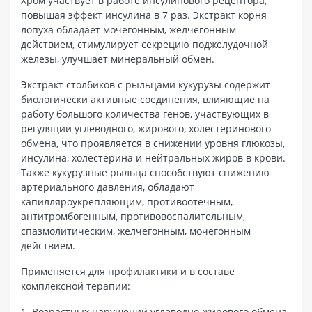
Хром участвует в работе инсулинового рецептора,
повышая эффект инсулина в 7 раз. Экстракт корня
лопуха обладает мочегонным, желчегонным
действием, стимулирует секрецию поджелудочной
железы, улучшает минеральный обмен.
Экстракт столбиков c рыльцами кукурузы содержит
биологически активные соединения, влияющие на
работу большого количества генов, участвующих в
регуляции углеводного, жирового, холестеринового
обмена, что проявляется в снижении уровня глюкозы,
инсулина, холестерина и нейтральных жиров в крови.
Также кукурузные рыльца способствуют снижению
артериального давления, обладают
капилляроукрепляющим, противоотечным,
антитромбогенным, противовоспалительным,
спазмолитическим, желчегонным, мочегонным
действием.
Применяется для профилактики и в составе
комплексной терапии:
1. Возрастных нарушений углеводно-жирового обмена