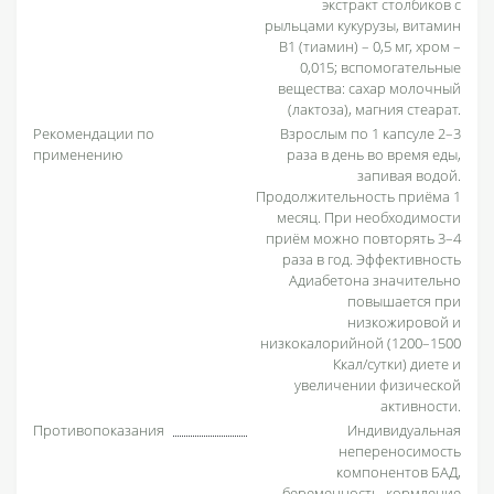
экстракт столбиков c
рыльцами кукурузы, витамин
В1 (тиамин) – 0,5 мг, хром –
0,015; вспомогательные
вещества: сахар молочный
(лактоза), магния стеарат.
Рекомендации по
Взрослым по 1 капсуле 2–3
применению
раза в день во время еды,
запивая водой.
Продолжительность приёма 1
месяц. При необходимости
приём можно повторять 3–4
раза в год. Эффективность
Адиабетона значительно
повышается при
низкожировой и
низкокалорийной (1200–1500
Ккал/сутки) диете и
увеличении физической
активности.
Противопоказания
Индивидуальная
непереносимость
компонентов БАД,
беременность, кормление