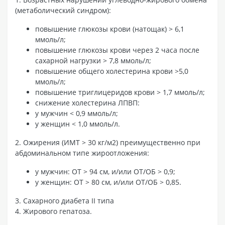
(метаболический синдром):
повышение глюкозы крови (натощак) > 6,1
ммоль/л;
повышение глюкозы крови через 2 часа после
сахарной нагрузки > 7,8 ммоль/л;
повышение общего холестерина крови >5,0
ммоль/л;
повышение триглицеридов крови > 1,7 ммоль/л;
снижение холестерина ЛПВП:
у мужчин < 0,9 ммоль/л;
у женщин < 1,0 ммоль/л.
2. Ожирения (ИМТ > 30 кг/м2) преимущественно при
абдоминальном типе жироотложения:
у мужчин: ОТ > 94 см, и/или ОТ/ОБ > 0,9;
у женщин: ОТ > 80 см, и/или ОТ/ОБ > 0,85.
3. Сахарного диабета II типа
4. Жирового гепатоза.