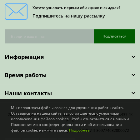
Хотите узнавать первым об акциях и скидках?
Подпишитесь на нашу рассылку
Подписаться
Информация
Время работы
Наши контакты
Мы используем файлы cookies для улучшения работы сайта.
Оставаясь на нашем сайте, вы соглашаетесь с условиями
2023 Copyright ArgoW.ru. Не является публичной офертой (ст.437 ГК
использования файлов cookies. Чтобы ознакомиться с нашими
РФ).
Положениями о конфиденциальности и об использовании
файлов cookie, нажмите здесь.
Подробнее
ИП Крючков Андрей Александрович, ОГРНИП 309774632000072