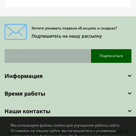
Хотите узнавать первым об акциях и скидках?
Подпишитесь на нашу рассылку
Подписаться
Информация
Время работы
Наши контакты
Мы используем файлы cookies для улучшения работы сайта.
Оставаясь на нашем сайте, вы соглашаетесь с условиями
2023 Copyright ArgoW.ru. Не является публичной офертой (ст.437 ГК