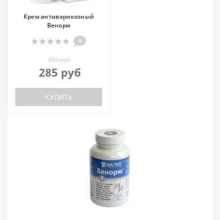
Крем антиварикозный
Венорм
0
356 руб
285 руб
КУПИТЬ