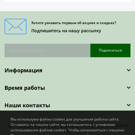
Хотите узнавать первым об акциях и скидках?
Подпишитесь на нашу рассылку
Подписаться
Информация
Время работы
Наши контакты
Мы используем файлы cookies для улучшения работы сайта.
Оставаясь на нашем сайте, вы соглашаетесь с условиями
2023 Copyright ArgoW.ru. Не является публичной офертой (ст.437 ГК
использования файлов cookies. Чтобы ознакомиться с нашими
РФ).