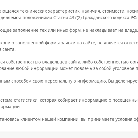
ающаяся технических характеристик, наличия, стоимости, нос
еделяемой положениями Статьи 437(2) Гражданского кодекса РФ.
ующее заполнение тех или иных форм, не накладывает на владе
копию заполненной формы заявки на сайте, не является ответ
 сайта.
я собственностью владельцев сайта, либо собственностью орга
вание любой информации может повлечь за собой уголовное 
и иным способом свою персональную информацию, Вы делегируе
истема статистики, которая собирает информацию о посещенных
нформации
тановясь клиентом нашей компании, вы принимаете условия оф