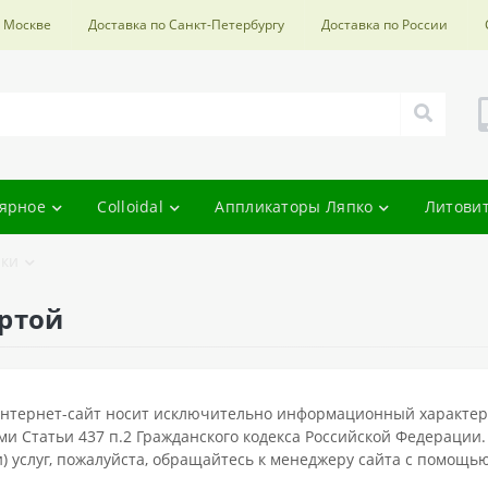
о Москве
Доставка по Санкт-Петербургу
Доставка по России
ярное
Colloidal
Аппликаторы Ляпко
Литови
ки
ертой
нтернет-сайт носит исключительно информационный характер и
и Статьи 437 п.2 Гражданского кодекса Российской Федерации
и) услуг, пожалуйста, обращайтесь к менеджеру сайта с помощ