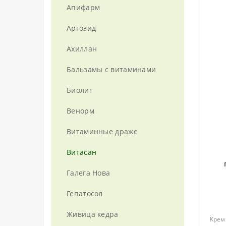
Апифарм
Аргозид
Ахиллан
Бальзамы с витаминами
Биолит
Венорм
Витаминные драже
Витасан
Галега Нова
Гепатосол
Живица кедра
Крем