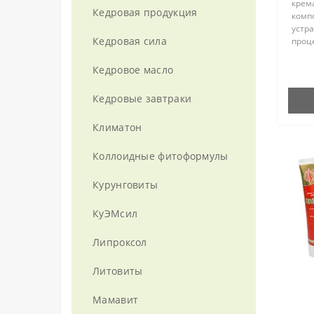
крема
Кедровая продукция
комп
устр
Кедровая сила
проц
боле
обме
Кедровое масло
мела
клето
Кедровые завтраки
Климатон
Коллоидные фитоформулы
Курунговиты
КуЭМсил
Липроксол
Литовиты
Мамавит