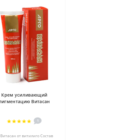
Крем усиливающий
пигментацию Витасан
1
 Витасан от витилиго Состав