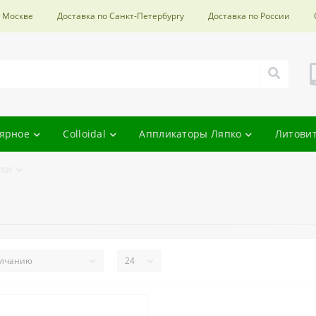
о Москве
Доставка по Санкт-Петербургу
Доставка по России
ярное
Colloidal
Аппликаторы Ляпко
Литови
ки