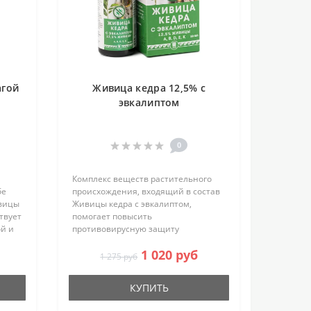
агой
Живица кедра 12,5% с
эвкалиптом
0
Комплекс веществ растительного
бе
происхождения, входящий в состав
ивицы
Живицы кедра с эвкалиптом,
ствует
помогает повысить
й и
противовирусную защиту
организма, уменьшить риск и
1 020 руб
выраженность воспалительных
1 275 руб
ных
процессов, улучшить работу
дыхательной и иммунной систем,
КУПИТЬ
спос..