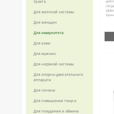
тракта
дейст
Кедровая продукция
От варикоза
Косметические масла
От комаров и мошек
сосу
эффек
Для желчной системы
Кедровая сила
Аргин
От воспалений
От солнца
Озонатор
эффе
Для женщин
роста
Кедровое масло
От грибка
Парфюмерия
Фильтры для воды
имму
Для иммунитета
реге
Кедровые завтраки
От новообразований
Скрабы
Для кожи
Климатон
От пигментации
Для мужчин
Коллоидные фитоформулы
От псориаза
Для нервной системы
Курунговиты
От целлюлита
Для опорно-двигательного
КуЭМсил
Полезные ванны
аппарата
Липроксол
При ожогах
Для печени
Литовиты
При повреждениях кожи
Для повышения тонуса
Мамавит
При травмах и ушибах
Для похудения и обмена