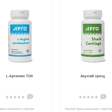
L-Аргинин TSN
Акулий хрящ
0
0
арат широкого спектра
Акулий хрящ улучшает структу