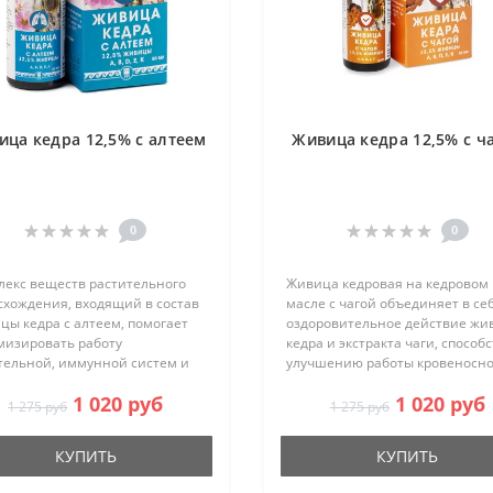
ица кедра 12,5% с алтеем
Живица кедра 12,5% с ч
0
0
лекс веществ растительного
Живица кедровая на кедровом
схождения, входящий в состав
масле с чагой объединяет в се
цы кедра с алтеем, помогает
оздоровительное действие ж
мизировать работу
кедра и экстракта чаги, способ
тельной, иммунной систем и
улучшению работы кровеносно
дочно-кишечного тракта,
лимфатической систем,
1 020 руб
1 020 руб
обствует улучшению всех видов
уменьшению воспалительных
1 275 руб
1 275 руб
на веществ. Алтей
процессов, повышению защит
ственный ..
сил организм..
КУПИТЬ
КУПИТЬ