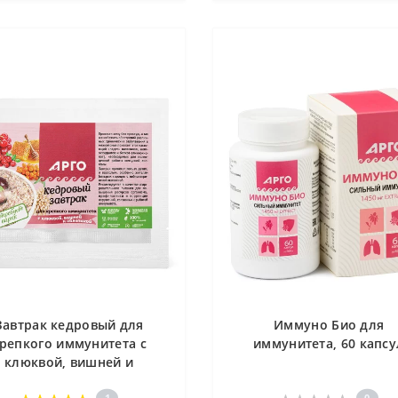
Завтрак кедровый для
Иммуно Био для
репкого иммунитета с
иммунитета, 60 капсу
клюквой, вишней и
облепихой
1
0