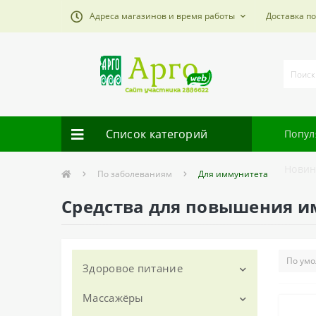
Адреса магазинов и время работы
Доставка п
Список категорий
Попул
Новин
По заболеваниям
Для иммунитета
Средства для повышения 
Здоровое питание
Массажёры
Nutricare