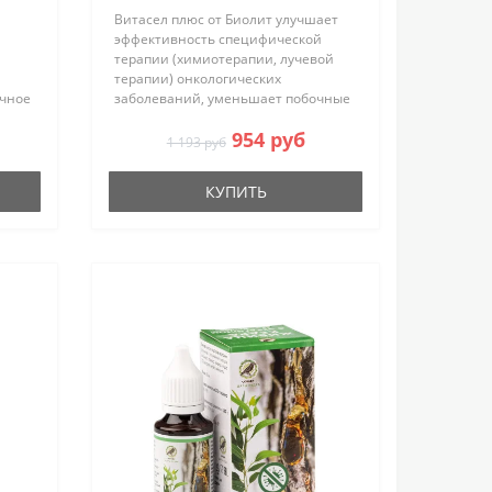
Витасел плюс от Биолит улучшает
эффективность специфической
терапии (химиотерапии, лучевой
терапии) онкологических
ичное
заболеваний, уменьшает побочные
действия от проводимой
954 руб
)
комплексной терапии
1 193 руб
злокачественных опухолей,
ую
способствует повышению
КУПИТЬ
устойчивост..