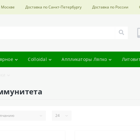
о Москве
Доставка по Санкт-Петербургу
Доставка по России
ярное
Colloidal
Аппликаторы Ляпко
Литови
ки
иммунитета