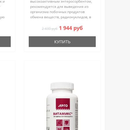
к и
высокоактивным энтеросорбентом,
т
рекомендуется для выведения из
организма побочных продуктов
ную
обмена веществ, радионуклидов, в
ящ —
т.ч. стронция и цезия, солей
1 944 руб
тяжелых металлов (свинца, кадмия
2 430 руб
для
и др.), поступающих с загрязнё..
КУПИТЬ