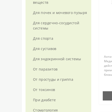
веществ
Новь
Рициниол
Для почек и мочевого пузыря
Нутрикон
Эфирные масла
Для сердечно-сосудистой
Полезное питание
системы
Полезные сладости
Для спорта
Популин
Для суставов
ПроБиоГум
Анти
Для эндокринной системы
Меди
дейс
Растительные масла
От паразитов
прим
блок
Сбитни
теря
От простуды и гриппа
Ингр
Сухие коктейли
спос
От токсинов
актив
Танаксол
При диабете
Токсидонт-Май
Стоматология