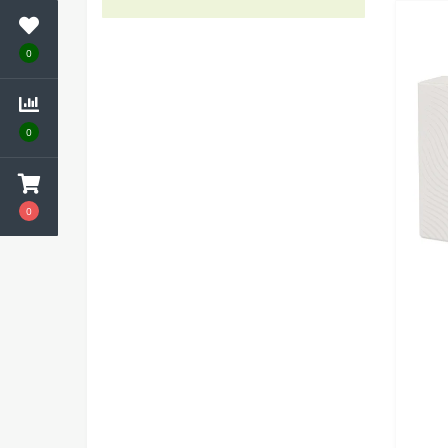
Уролизин
0
Фитолайн
Флавигран
0
Флорента
Чаи и сборы
0
Ширлайн
Экорсол
Экстракт корня лопуха
Экстракты трав
Эм-Курунга
Эплир