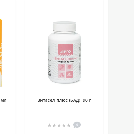
 мл
Витасел плюс (БАД), 90 г
0