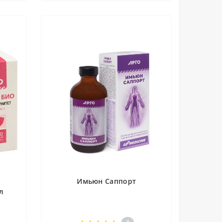
Имьюн Саппорт
л
1