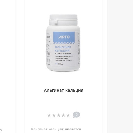
Альгинат кальция
0
ру
Альгинат кальция: является