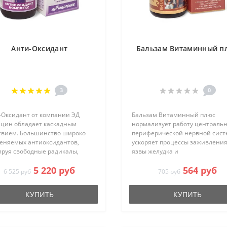
Анти-Оксидант
Бальзам Витаминный п
3
0
-Оксидант от компании ЭД
Бальзам Витаминный плюс
цин обладает каскадным
нормализует работу централь
твием. Большинство широко
периферической нервной сист
еняемых антиоксидантов,
ускоряет процессы заживлени
ируя свободные радикалы,
язвы желудка и
ют свою активность.
двенадцатиперстной кишки,
5 220 руб
564 руб
едиенты Анти-Оксиданта
способствует нормальному те
6 525 руб
705 руб
обны постоянно оставаться в
процессов роста, развития и
ной форме и нейтрал..
пролиферации тканей, улучшает
КУПИТЬ
КУПИТЬ