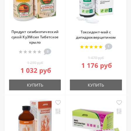
Продукт симбиотический
Токсидонт-май с
сухой КуЭМсил Тибетское
дигидрокверцетином
крыло
1
0
1 470 руб
1 290 руб
1 176 руб
1 032 руб
КУПИТЬ
КУПИТЬ