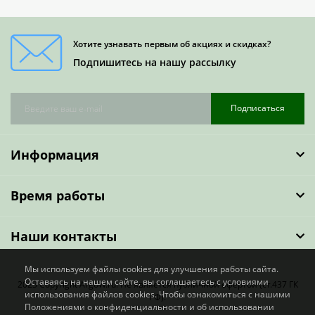
Хотите узнавать первым об акциях и скидках?
Подпишитесь на нашу рассылку
Подписаться
Информация
Время работы
Наши контакты
Мы используем файлы cookies для улучшения работы сайта.
Оставаясь на нашем сайте, вы соглашаетесь с условиями
2023 Copyright ArgoW.ru. Не является публичной офертой (ст.437 ГК
использования файлов cookies. Чтобы ознакомиться с нашими
РФ).
Положениями о конфиденциальности и об использовании