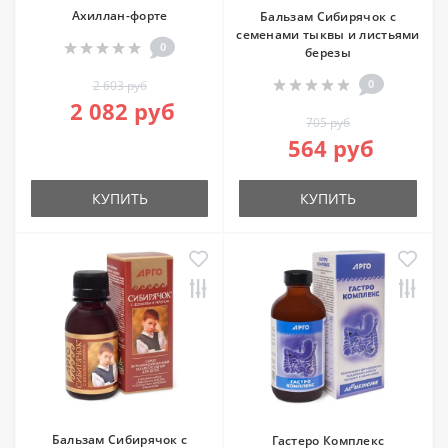
Ахиллан-форте
Бальзам Сибирячок с
семенами тыквы и листьями
0
березы
0
2 603 руб
2 082 руб
705 руб
564 руб
КУПИТЬ
КУПИТЬ
Бальзам Сибирячок с
Гастеро Комплекс