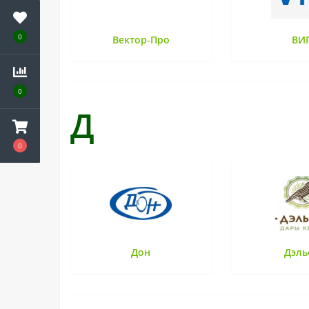
0
Вектор-Про
ВИ
0
Д
0
Дон
Дэль