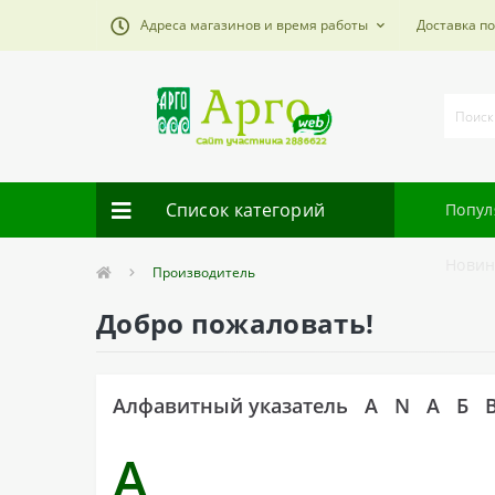
Адреса магазинов и время работы
Доставка п
Список категорий
Попул
Новин
Производитель
Добро пожаловать!
Алфавитный указатель
A
N
А
Б
A