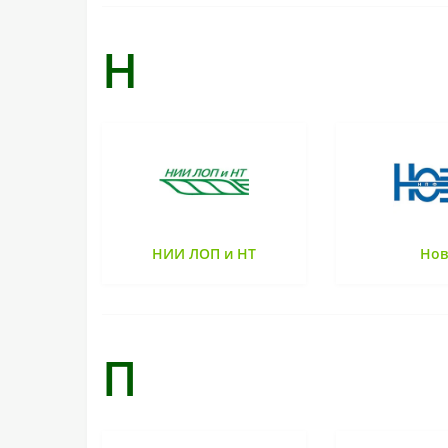
Н
НИИ ЛОП и НТ
Нов
П