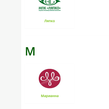
Ляпко
М
Марианна