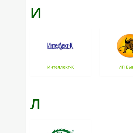
И
Интеллект-К
ИП Бы
Л