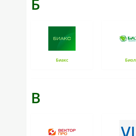
Б
Биакс
Биол
В