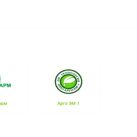
арм
Арго ЭМ-1