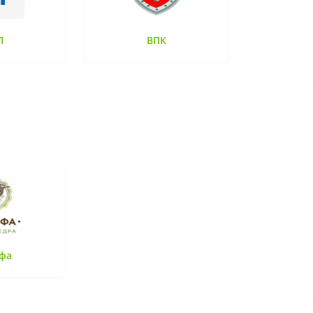
П
ВПК
фа