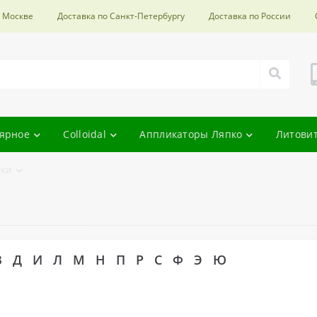
о Москве
Доставка по Санкт-Петербургу
Доставка по России
ярное
Colloidal
Аппликаторы Ляпко
Литови
ки
В
Д
И
Л
М
Н
П
Р
С
Ф
Э
Ю