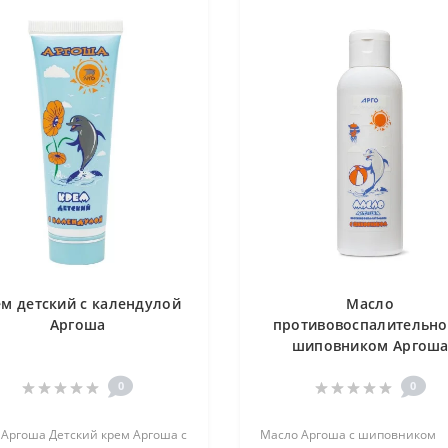
м детский с календулой
Масло
Аргоша
противовоспалительно
шиповником Аргош
0
0
 Аргоша Детский крем Аргоша с
Масло Аргоша с шиповником