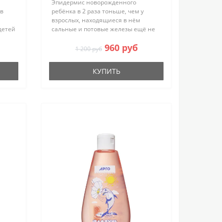
Эпидермис новорожденного
ов
ребёнка в 2 раза тоньше, чем у
взрослых, находящиеся в нём
детей
сальные и потовые железы ещё не
ожей.
развиты, и защитный барьер кожи –
960 руб
 с
ороговевшие кератиновые чешуйки
1 200 руб
ное
– практически отсутст..
КУПИТЬ