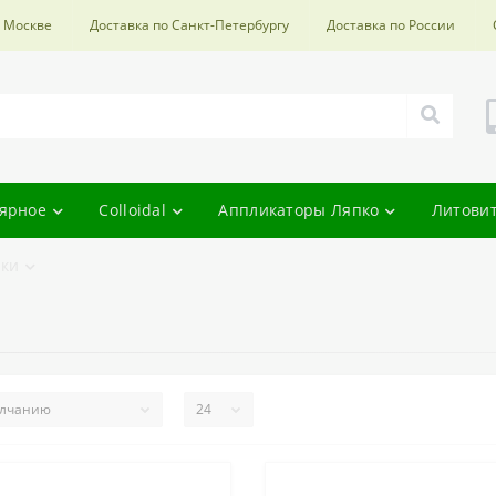
о Москве
Доставка по Санкт-Петербургу
Доставка по России
ярное
Colloidal
Аппликаторы Ляпко
Литови
ки