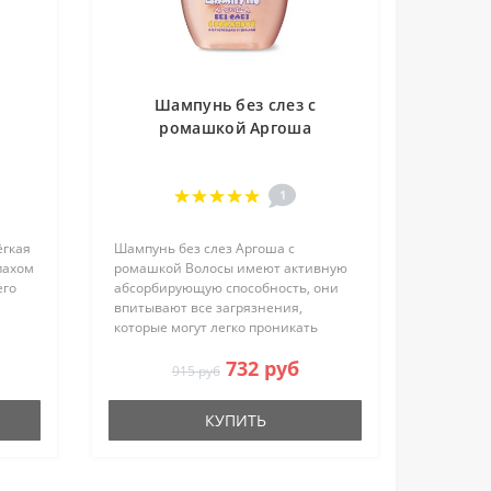
Шампунь без слез с
ромашкой Аргоша
1
ёгкая
Шампунь без слез Аргоша с
пахом
ромашкой Волосы имеют активную
его
абсорбирующую способность, они
впитывают все загрязнения,
которые могут легко проникать
внутрь детской кожи, барьерные
732 руб
ским
функции которой снижены. В
915 руб
нты
условиях города голову ребёнку
надо обязател..
КУПИТЬ