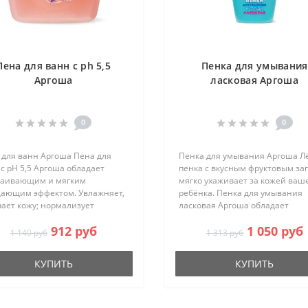
Пена для ванн с ph 5,5
Пенка для умывания
Аргоша
ласковая Аргоша
0
0
 для ванн Аргоша Пена для
Пенка для умывания Аргоша Л
с pH 5,5 Аргоша обладает
пенка с вкусным фруктовым за
каивающим и мягким
мягко ухаживает за кожей ваш
ающим эффектом. Увлажняет,
ребёнка. Пенка для умывания
ает кожу; нормализует
ласковая Аргоша обладает
отно-щелочной баланс.
противовоспалительным,
912 руб
1 050 руб
аняет лёгкие раздражения.
заживляющим, антиаллергиче
1 140 руб
1 313 руб
для ванн Аргоша – это pH-
действием. Активные компоне
нсированное ..
азулен ..
КУПИТЬ
КУПИТЬ