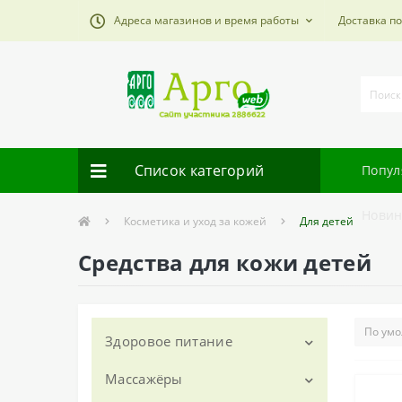
Адреса магазинов и время работы
Доставка п
Список категорий
Попул
Новин
Косметика и уход за кожей
Для детей
Средства для кожи детей
Здоровое питание
Массажёры
Nutricare