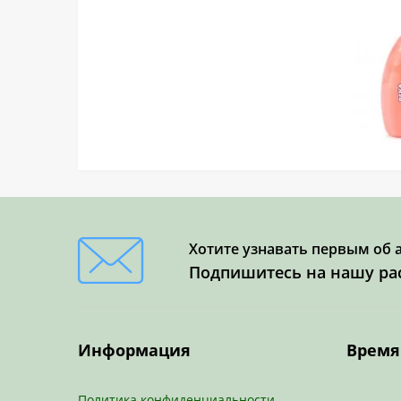
Уролизин
Для похудения и обмена
веществ
Фитолайн
Для почек и мочевого пузыря
Флавигран
Для сердечно-сосудистой
Флорента
системы
Чаи и сборы
Для спорта
Ширлайн
Для суставов
Экорсол
Хотите узнавать первым об 
Для эндокринной системы
Подпишитесь на нашу ра
Экстракт корня лопуха
От паразитов
Экстракты трав
От простуды и гриппа
Информация
Время
Эм-Курунга
От токсинов
Эплир
При диабете
Политика конфиденциальности