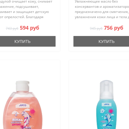
ндулой очищает кожу, снимает
Увлажняющее масло без
ражение, подсушивает,
консервантов и ароматизатор
каивает и защищает детскую
предназначено для смягчения,
от опрелостей. Благодаря
увлажнения кожи лица и тела 
ральным компонентам крем
и взрослых с чувствительной к
594 руб
756 руб
дает ярко выраженным
Масло противовоспалительное
743 руб
945 руб
ивовоспалительным эффектом
шиповником Аргоша – идеаль
ожи..
средс..
КУПИТЬ
КУПИТЬ