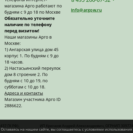
магазина Арго работают по
Info@argow.ru
будням с 9 до 18 по Москве
Обязательно уточните
наличие по телефону
перед визитом!
Наши магазины Арго в
Москве:
1) Ангарская улица дом 45
корпус 1. По будням с 9 до
18 часов.
2) Настасьинский переулок
дом 8 строение 2. По
будням с 10 до 19, по
субботам с 10 до 18.
Адреса и контакты
Магазин участника Арго ID
2886622.
437 ГК РФ).
ИП Крючков Андрей Александрович, ОГРНИП 30977
 Оставаясь на нашем сайте, вы соглашаетесь с условиями использования 