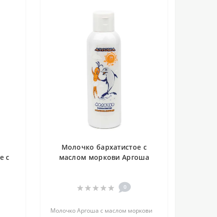
Молочко бархатистое с
е с
маслом моркови Аргоша
а
0
Молочко Аргоша с маслом моркови