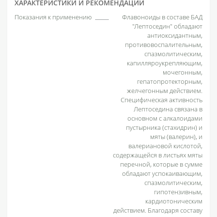
ХАРАКТЕРИСТИКИ И РЕКОМЕНДАЦИИ
Показания к применению
Флавоноиды в составе БАД
"Лептоседин" обладают
антиоксидантным,
противовоспалительным,
спазмолитическим,
капилляроукрепляющим,
мочегонным,
гепатопротекторным,
желчегонным действием.
Специфическая активность
Лептоседина связана в
основном с алкалоидами
пустырника (стахидрин) и
мяты (валерин), и
валериановой кислотой,
содержащейся в листьях мяты
перечной, которые в сумме
обладают успокаивающим,
спазмолитическим,
гипотензивным,
кардиотоническим
действием. Благодаря составу