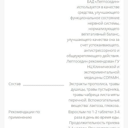
БАД «Лептоседин»
используется в качестве
средства, улучшающего
функциональное состояние
нервной системы,
нормализующего
вегетативный баланс,
улучшающего качества сна за
счет успокаивающего,
антистрессорного и
общеукрепляющего действия.
Лептоседин рекомендован ГУ
НЦ Клинической и
экспериментальной
медицины СОРАМН.
Состав
Экстракты прополиса, травы
душицы, травы пустырника,
травы чабреца листа мяты
перечной. Вспомогательные
вещества: лактоза, глюкоза.
Рекомендации по
Взрослым по 1-2 таблетки 3-4
применению
раза в день во время еды.
Продолжительность приема
2-4 недели. При состояниях и