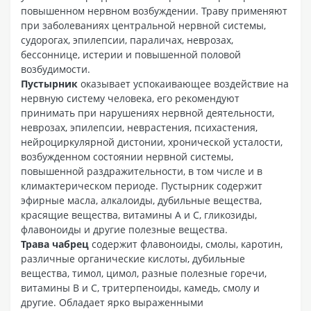
повышенном нервном возбуждении. Траву применяют
при заболеваниях центральной нервной системы,
судорогах, эпилепсии, параличах, неврозах,
бессоннице, истерии и повышенной половой
возбудимости.
Пустырник
оказывает успокаивающее воздействие на
нервную систему человека, его рекомендуют
принимать при нарушениях нервной деятельности,
неврозах, эпилепсии, неврастения, психастения,
нейроциркулярной дистонии, хронической усталости,
возбужденном состоянии нервной системы,
повышенной раздражительности, в том числе и в
климактерическом периоде. Пустырник содержит
эфирные масла, алкалоиды, дубильные вещества,
красящие вещества, витамины А и С, гликозиды,
флавоноиды и другие полезные вещества.
Трава чабрец
содержит флавоноиды, смолы, каротин,
различные органические кислоты, дубильные
вещества, тимол, цимол, разные полезные горечи,
витамины В и С, тритерпеноиды, камедь, смолу и
другие. Обладает ярко выраженными