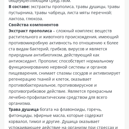
общеукрепляющим средством.
В составе:
экстракты прополиса, травы душицы, травы
пустырника, травы чабреца, листа мяты перечной;
лактоза, глюкоза.
Свойства компонентов
Экстракт прополиса
– сложный комплекс веществ
растительного и животного происхождения, имеющий
противомикробную активность по отношению к более
ста видам бактерий, грибков, вирусов и является
природным антибиотиком, действующий как
антиоксидант. Прополис способствует нормальному
функционированию нервной системы и органов
пищеварения, снимает спазмы сосудов и активизирует
регенерацию тканей и клеток, оказывает
противобактериальное, противовирусное и
противогрибковое действие. Является прекрасным
лечебно-профилактическим средством для всего
организма.
Трава душица
богата на флавоноиды, горечь,
фитонциды, эфирные масла, которые содержат
корвалол, тимол и другие. Душица оказывает
успокаивающее действие на организм при стрессах и