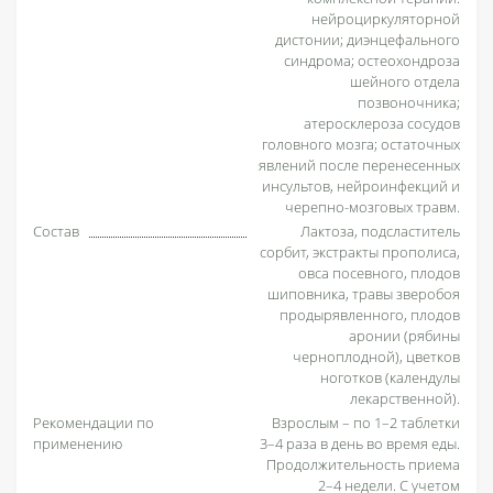
нейроциркуляторной
дистонии; диэнцефального
синдрома; остеохондроза
шейного отдела
позвоночника;
атеросклероза сосудов
головного мозга; остаточных
явлений после перенесенных
инсультов, нейроинфекций и
черепно-мозговых травм.
Состав
Лактоза, подсластитель
сорбит, экстракты прополиса,
овса посевного, плодов
шиповника, травы зверобоя
продырявленного, плодов
аронии (рябины
черноплодной), цветков
ноготков (календулы
лекарственной).
Рекомендации по
Взрослым – по 1–2 таблетки
применению
3–4 раза в день во время еды.
Продолжительность приема
2–4 недели. С учетом