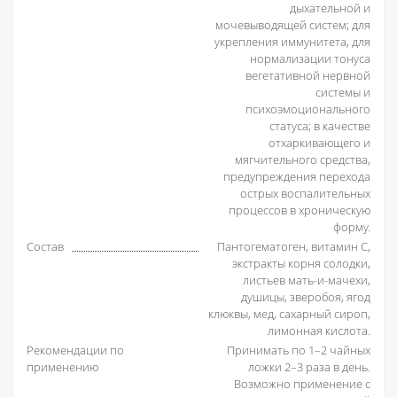
дыхательной и
мочевыводящей систем; для
укрепления иммунитета, для
нормализации тонуса
вегетативной нервной
системы и
психоэмоционального
статуса; в качестве
отхаркивающего и
мягчительного средства,
предупреждения перехода
острых воспалительных
процессов в хроническую
форму.
Состав
Пантогематоген, витамин С,
экстракты корня солодки,
листьев мать-и­-мачехи,
душицы, зверобоя, ягод
клюквы, мед, сахарный сироп,
лимонная кислота.
Рекомендации по
Принимать по 1–2 чайных
применению
ложки 2–3 раза в день.
Возможно применение с