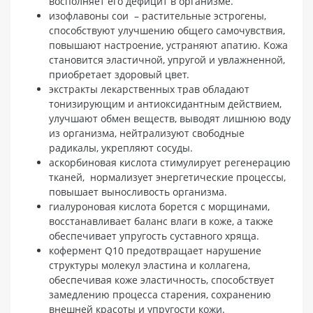
восполняет его дефицит в организме.
изофлавоны сои – растительные эстрогены,
способствуют улучшению общего самочувствия,
повышают настроение, устраняют апатию. Кожа
становится эластичной, упругой и увлажненной,
приобретает здоровый цвет.
экстракты лекарственных трав обладают
тонизирующим и антиоксидантным действием,
улучшают обмен веществ, выводят лишнюю воду
из организма, нейтрализуют свободные
радикалы, укрепляют сосуды.
аскорбиновая кислота стимулирует регенерацию
тканей, нормализует энергетические процессы,
повышает выносливость организма.
гиалуроновая кислота борется с морщинами,
восстанавливает баланс влаги в коже, а также
обеспечивает упругость суставного хряща.
кофермент Q10 предотвращает нарушение
структуры молекул эластина и коллагена,
обеспечивая коже эластичность, способствует
замедлению процесса старения, сохранению
внешней красоты и упругости кожи.