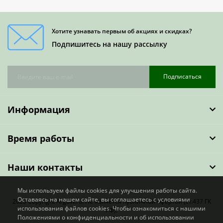
Хотите узнавать первым об акциях и скидках?
Подпишитесь на нашу рассылку
Подписаться
Информация
Время работы
Наши контакты
Мы используем файлы cookies для улучшения работы сайта.
Оставаясь на нашем сайте, вы соглашаетесь с условиями
2023 Copyright ArgoW.ru. Не является публичной офертой (ст.437 ГК
использования файлов cookies. Чтобы ознакомиться с нашими
РФ).
Положениями о конфиденциальности и об использовании