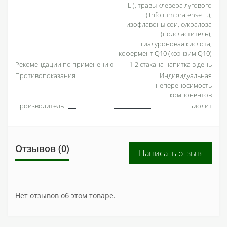
L.), травы клевера лугового
(Trifolium pratense L.),
изофлавоны сои, сукралоза
(подсластитель),
гиалуроновая кислота,
кофермент Q10 (коэнзим Q10)
Рекомендации по применению
1-2 стакана напитка в день
Противопоказания
Индивидуальная
непереносимость
компонентов
Производитель
Биолит
Отзывов (0)
Написать отзыв
Нет отзывов об этом товаре.