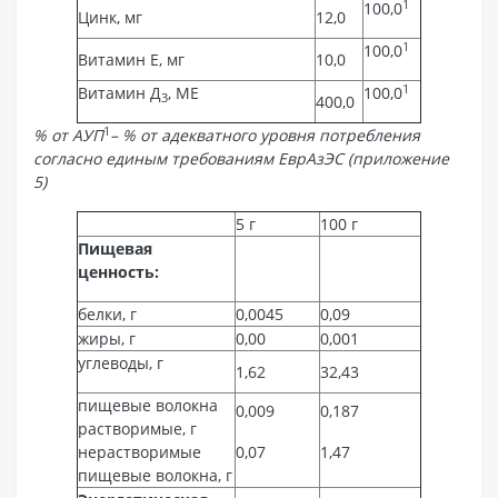
1
100,0
Цинк, мг
12,0
1
100,0
Витамин Е, мг
10,0
1
Витамин Д
, МЕ
100,0
3
400,0
1
% от АУП
– % от адекватного уровня потребления
согласно единым требованиям ЕврАзЭС (приложение
5)
5 г
100 г
Пищевая
ценность:
белки, г
0,0045
0,09
жиры, г
0,00
0,001
углеводы, г
1,62
32,43
пищевые волокна
0,009
0,187
растворимые, г
нерастворимые
0,07
1,47
пищевые волокна, г