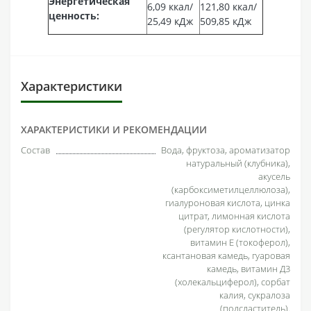
Энергетическая
6,09 ккал/
121,80 ккал/
ценность:
25,49 кДж
509,85 кДж
Характеристики
ХАРАКТЕРИСТИКИ И РЕКОМЕНДАЦИИ
Состав
Вода, фруктоза, ароматизатор
натуральный (клубника),
акусель
(карбоксиметилцеллюлоза),
гиалуроновая кислота, цинка
цитрат, лимонная кислота
(регулятор кислотности),
витамин Е (токоферол),
ксантановая камедь, гуаровая
камедь, витамин Д3
(холекальциферол), сорбат
калия, сукралоза
(подсластитель).