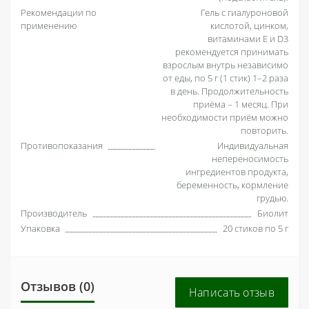
Рекомендации по
Гель с гиалуроновой
применению
кислотой, цинком,
витаминами Е и D3
рекомендуется принимать
взрослым внутрь независимо
от еды, по 5 г (1 стик) 1–2 раза
в день. Продолжительность
приёма – 1 месяц. При
необходимости приём можно
повторить.
Противопоказания
Индивидуальная
непереносимость
ингредиентов продукта,
беременность, кормление
грудью.
Производитель
Биолит
Упаковка
20 стиков по 5 г
Отзывов (0)
Написать отзыв