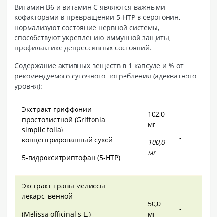
Витамин В6 и витамин С являются важными
кофакторами в превращении 5-HTP в серотонин,
нормализуют состояние нервной системы,
способствуют укреплению иммунной защиты,
профилактике депрессивных состояний.
Содержание активных веществ в 1 капсуле и % от
рекомендуемого суточного потребления (адекватного
уровня):
Экстракт гриффонии
102,0
простолистной (Griffonia
мг
simplicifolia)
-
концентрированный сухой
100,0
мг
5-гидрокситриптофан (5-HTP)
Экстракт травы мелиссы
лекарственной
50,0
-
(Melissa officinalis L.)
мг