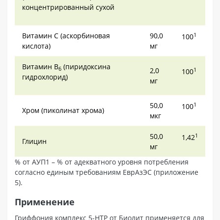
концентрированный сухой
Витамин С (аскорбиновая
90,0
1
100
кислота)
мг
Витамин В
(пиридоксина
6
2,0
1
100
гидрохлорид)
мг
50,0
1
100
Хром (пиколинат хрома)
мкг
50,0
1
1,42
Глицин
мг
% от АУП1 – % от адекватного уровня потребления
согласно единым требованиям ЕврАзЭС (приложение
5).
Применение
Гриффония комплекс 5-HTP от Биолит применяется для