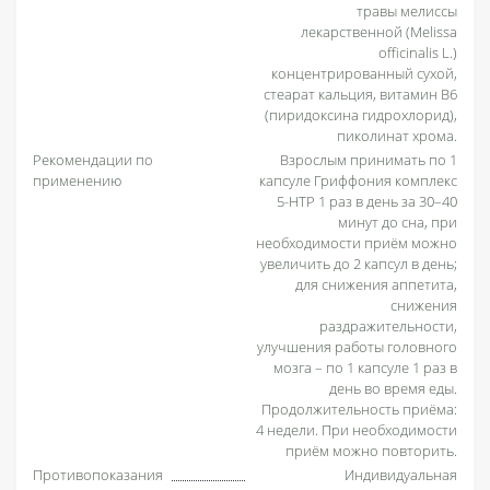
травы мелиссы
лекарственной (Melissa
officinalis L.)
концентрированный сухой,
стеарат кальция, витамин В6
(пиридоксина гидрохлорид),
пиколинат хрома.
Рекомендации по
Взрослым принимать по 1
применению
капсуле Гриффония комплекс
5-HTP 1 раз в день за 30–40
минут до сна, при
необходимости приём можно
увеличить до 2 капсул в день;
для снижения аппетита,
снижения
раздражительности,
улучшения работы головного
мозга – по 1 капсуле 1 раз в
день во время еды.
Продолжительность приёма:
4 недели. При необходимости
приём можно повторить.
Противопоказания
Индивидуальная