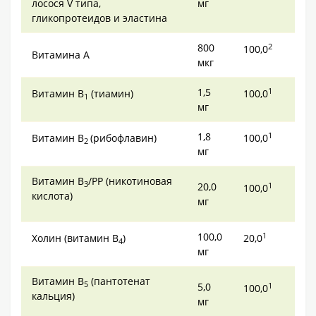
лосося V типа,
мг
гликопротеидов и эластина
800
2
100,0
Витамина А
мкг
1,5
1
Витамин В
(тиамин)
100,0
1
мг
1,8
1
Витамин В
(рибофлавин)
100,0
2
мг
Витамин В
/РР (никотиновая
3
20,0
1
100,0
кислота)
мг
100,0
1
Холин (витамин В
)
20,0
4
мг
Витамин В
(пантотенат
5
5,0
1
100,0
кальция)
мг