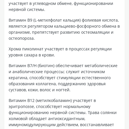
участвует в углеводном обмене, функционировании
нервной системы.
Витамин В9 (L-метилфолат кальция) фолиевая кислота,
является регулятором кальциево-фосфорного обмена в
организме, препятствует развитию остеомаляции и
остеопороза.
Хрома пиколинат участвует в процессах регуляции
уровня сахара в крови.
Витамин В7/Н (биотин) обеспечивает метаболические
и анаболические процессы; служит источником
кератина, способствует стимуляции естественного
образования коллагена, поддержанию здоровья
суставов, кожи, волос и ногтей.
Витамин В12 (метилкобаламин) участвует в
эритропоэзе, способствует нормальному
функционированию нервной системы. Трава солянки
холмовой обладает антиоксидантным,
иммуномодулирующим действием, восстанавливает