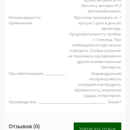
(биотин), витамин В12
(метилкобаламин).
Рекомендации по
Взрослым принимать по 1
применению
капсуле 2 раза в день во
время еды.
Продолжительность приёма:
1–3 месяца. При
необходимости курс можно
повторить. Особые указания:
не принимать одновременно
другие поливитаминные
препараты.
Противопоказания
Индивидуальная
непереносимость
ингредиентов продукта,
беременность, кормление
грудью, гипертиреоз.
Производитель
Биолит
Отзывов (0)
Написать отзыв