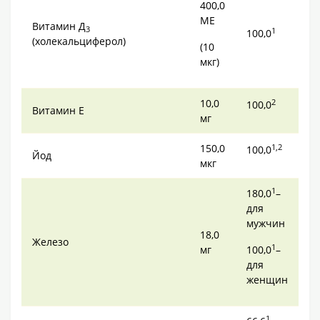
400,0
МЕ
Витамин Д
3
1
100,0
(холекальциферол)
(10
мкг)
10,0
2
100,0
Витамин Е
мг
150,0
1,2
100,0
Йод
мкг
1
180,0
–
для
мужчин
18,0
Железо
1
мг
100,0
–
для
женщин
1