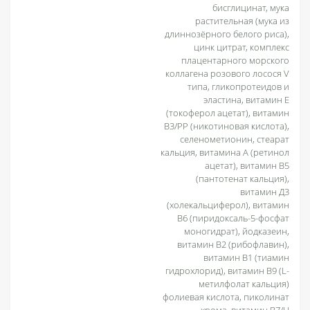
бисглицинат, мука
растительная (мука из
длиннозёрного белого риса),
цинк цитрат, комплекс
плацентарного морского
коллагена розового лосося V
типа, гликопротеидов и
эластина, витамин Е
(токоферол ацетат), витамин
В3/РР (никотиновая кислота),
селенометионин, стеарат
кальция, витамина А (ретинол
ацетат), витамин В5
(пантотенат кальция),
витамин Д3
(холекальциферол), витамин
В6 (пиридоксаль-5-фосфат
моногидрат), йодказеин,
витамин В2 (рибофлавин),
витамин В1 (тиамин
гидрохлорид), витамин В9 (L-
метилфолат кальция)
фолиевая кислота, пиколинат
хрома, витамин В7/Н