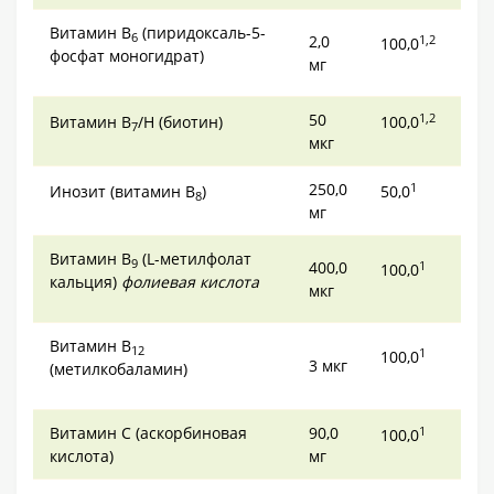
Витамин В
(пиридоксаль-5-
6
2,0
1,2
100,0
фосфат моногидрат)
мг
50
1,2
Витамин В
/Н (биотин)
100,0
7
мкг
250,0
1
Инозит (витамин В
)
50,0
8
мг
Витамин В
(L-метилфолат
9
400,0
1
100,0
кальция)
фолиевая кислота
мкг
Витамин В
12
1
100,0
3 мкг
(метилкобаламин)
Витамин С (аскорбиновая
90,0
1
100,0
кислота)
мг