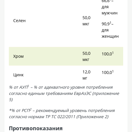
66,6
–
для
мужчин
50,0
Селен
1
мкг
90,9
–
для
женщин
50,0
1
100,0
Хром
мкг
12,0
1
100,0
Цинк
мг
1
% от АУП
– % от адекватного уровня потребления
согласно единым требованиям ЕврАзЭС (приложение
5)
2
*% от РСП
– рекомендуемый уровень потребления
согласно нормам ТР ТС 022/2011 (Приложение 2)
Противопоказания