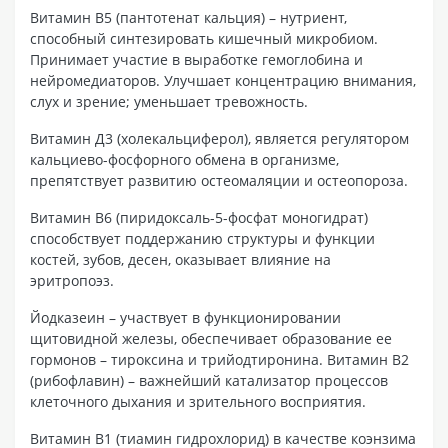
Витамин В5 (пантотенат кальция) – нутриент,
способный синтезировать кишечный микробиом.
Принимает участие в выработке гемоглобина и
нейромедиаторов. Улучшает концентрацию внимания,
слух и зрение; уменьшает тревожность.
Витамин Д3 (холекальциферол), является регулятором
кальциево-фосфорного обмена в организме,
препятствует развитию остеомаляции и остеопороза.
Витамин В6 (пиридоксаль-5-фосфат моногидрат)
способствует поддержанию структуры и функции
костей, зубов, десен, оказывает влияние на
эритропоэз.
Йодказеин – участвует в функционировании
щитовидной железы, обеспечивает образование ее
гормонов – тироксина и трийодтиронина. Витамин В2
(рибофлавин) – важнейший катализатор процессов
клеточного дыхания и зрительного восприятия.
Витамин В1 (тиамин гидрохлорид) в качестве коэнзима