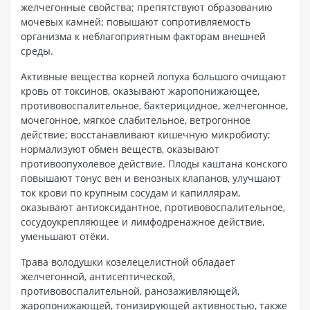
желчегонные свойства; препятствуют образованию
мочевых камней; повышают сопротивляемость
организма к неблагоприятным факторам внешней
среды.
Активные вещества корней лопуха большого очищают
кровь от токсинов, оказывают жаропонижающее,
противовоспалительное, бактерицидное, желчегонное,
мочегонное, мягкое слабительное, ветрогонное
действие; восстанавливают кишечную микробиоту;
нормализуют обмен веществ, оказывают
противоопухолевое действие. Плоды каштана конского
повышают тонус вен и венозных клапанов, улучшают
ток крови по крупным сосудам и капиллярам,
оказывают антиоксидантное, противовоспалительное,
сосудоукрепляющее и лимфодренажное действие,
уменьшают отёки.
Трава володушки козелецелистной обладает
желчегонной, антисептической,
противовоспалительной, ранозаживляющей,
жаропонижающей, тонизирующей активностью, также