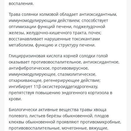
воспаления.
Трава солянки холмовой обладает антиоксидантным,
иммуномодулирующим действием; способствует
оптимизации функций печени, поджелудочной
железы, желудочно-кишечного тракта, почек;
восстанавливает нарушенные токсикантами
метаболизм, функцию и структуру печени.
Глицирризиновая кислота корней солодки голой
оказывает противовоспалительное, антиоксидантное,
антифибротическое, противовирусное,
иммуномодулирующее, спазмолитическое,
отхаркивающее, регенерирующее действие;
ингибирует 11β-оксистероиддегидрогеназу,
препятствуя повышению эндогенного кортизола в
крови.
Биологически активные вещества травы хвоща
полевого, листьев берёзы обыкновенной, плодов
клюквы обыкновенной проявляют противомикробные,
противовоспалительные, мочегонные, вяжущие,