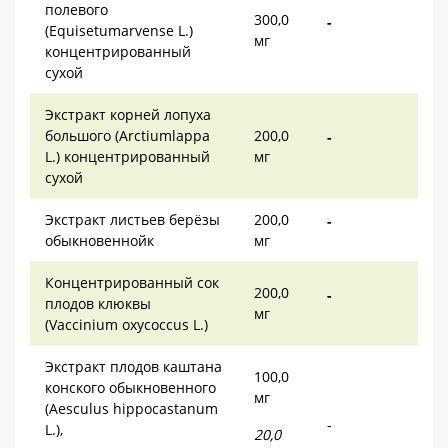
полевого
300,0
-
(Equisetumarvense L.)
мг
концентрированный
сухой
Экстракт корней лопуха
большого (Arctiumlappa
200,0
-
L.) концентрированный
мг
сухой
Экстракт листьев берёзы
200,0
-
обыкновеннойк
мг
Концентрированный сок
200,0
-
плодов клюквы
мг
(Vaccinium oxycoccus L.)
Экстракт плодов каштана
100,0
конского обыкновенного
мг
(Aesculus hippocastanum
-
L.),
20,0