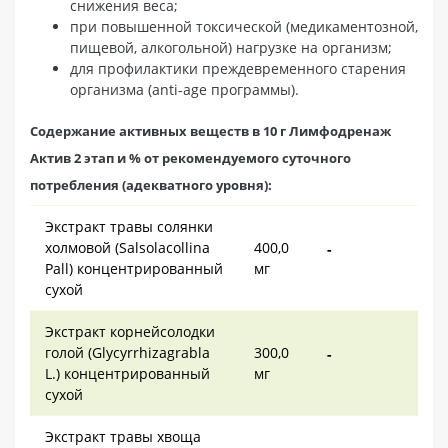
снижения веса;
при повышенной токсической (медикаментозной,
пищевой, алкогольной) нагрузке на организм;
для профилактики преждевременного старения
организма (anti-age программы).
Содержание активных веществ в 10 г Лимфодренаж
Актив 2 этап и % от рекомендуемого суточного
потребления (адекватного уровня):
Экстракт травы солянки
холмовой (Salsolacollina
400,0
-
Pall) концентрированный
мг
сухой
Экстракт корнейсолодки
голой (Glycyrrhizagrabla
300,0
-
L.) концентрированный
мг
сухой
Экстракт травы хвоща