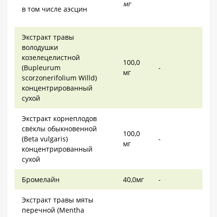
мг
в том числе аэсцин
Экстракт травы
володушки
козелецелистной
100,0
(Bupleurum
-
мг
scorzonerifolium Willd)
концентрированный
сухой
Экстракт корнеплодов
свёклы обыкновенной
100,0
(Beta vulgaris)
-
мг
концентрированный
сухой
Бромелайн
40,0мг
-
Экстракт травы мяты
перечной (Mentha