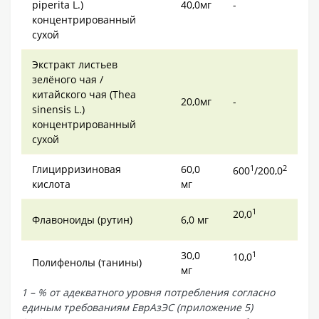
piperita L.)
40,0мг
-
концентрированный
сухой
Экстракт листьев
зелёного чая /
китайского чая (Thea
20,0мг
-
sinensis L.)
концентрированный
сухой
Глицирризиновая
60,0
1
2
600
/200,0
кислота
мг
1
20,0
Флавоноиды (рутин)
6,0 мг
30,0
1
10,0
Полифенолы (танины)
мг
1 – % от адекватного уровня потребления согласно
единым требованиям ЕврАзЭС (приложение 5)