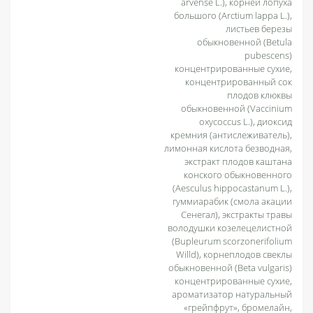
arvense L.), корней лопуха
большого (Arctium lappa L.),
листьев березы
обыкновенной (Betula
pubescens)
концентрированные сухие,
концентрированный сок
плодов клюквы
обыкновенной (Vaccinium
oxycoccus L.), диоксид
кремния (антислеживатель),
лимонная кислота безводная,
экстракт плодов каштана
конского обыкновенного
(Aesculus hippocastanum L.),
гуммиарабик (смола акации
Сенегал), экстракты травы
володушки козелецелистной
(Bupleurum scorzonerifolium
Willd), корнеплодов свеклы
обыкновенной (Beta vulgaris)
концентрированные сухие,
ароматизатор натуральный
«грейпфрут», бромелайн,