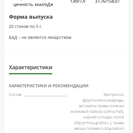
1,89/7,9
37,76/158,07
ценность, ккал/кДж
Форма выпуска
20 стиков по 5 г.
БАД – не является лекарством
Характеристики
ХАРАКТЕРИСТИКИ И РЕКОМЕНДАЦИИ
Состав
Эритритол,
фруктоолигосахариды,
экстракты травы солянки
холмовой (Salsola collina Pall),
корней солодки голой
(Glycyrrhiza grabla L.), травы
хвоща полевого (Equisetum