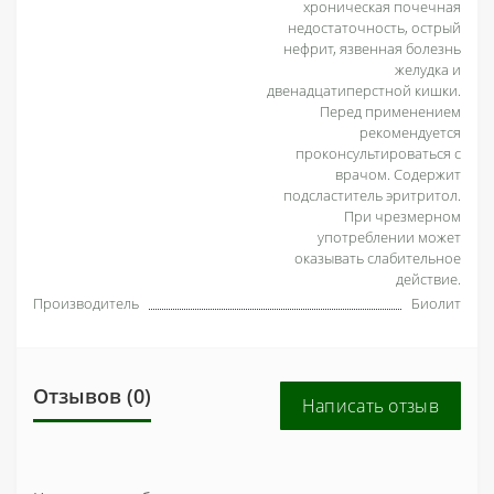
хроническая почечная
недостаточность, острый
нефрит, язвенная болезнь
желудка и
двенадцатиперстной кишки.
Перед применением
рекомендуется
проконсультироваться с
врачом. Содержит
подсластитель эритритол.
При чрезмерном
употреблении может
оказывать слабительное
действие.
Производитель
Биолит
Отзывов (0)
Написать отзыв