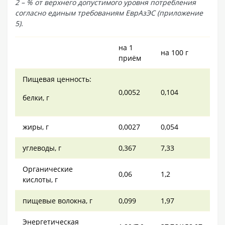
2 – % от верхнего допустимого уровня потребления
согласно единым требованиям ЕврАзЭС (приложение
5).
на 1
на 100 г
приём
Пищевая ценность:
0,0052
0,104
белки, г
жиры, г
0,0027
0,054
углеводы, г
0,367
7,33
Органические
0,06
1,2
кислоты, г
пищевые волокна, г
0,099
1,97
Энергетическая