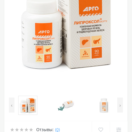
‹
›
Отзывы:
(0)