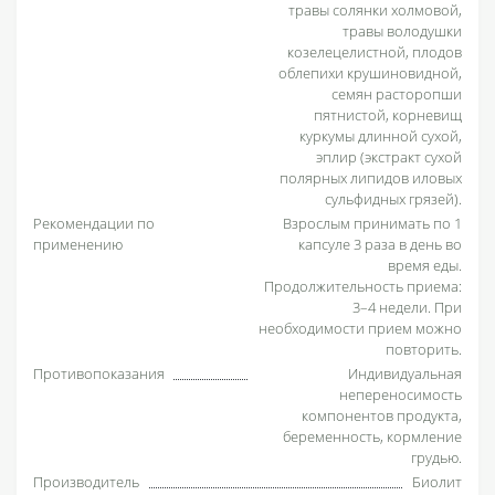
травы солянки холмовой,
травы володушки
козелецелистной, плодов
облепихи крушиновидной,
семян расторопши
пятнистой, корневищ
куркумы длинной сухой,
эплир (экстракт сухой
полярных липидов иловых
сульфидных грязей).
Рекомендации по
Взрослым принимать по 1
применению
капсуле 3 раза в день во
время еды.
Продолжительность приема:
3–4 недели. При
необходимости прием можно
повторить.
Противопоказания
Индивидуальная
непереносимость
компонентов продукта,
беременность, кормление
грудью.
Производитель
Биолит