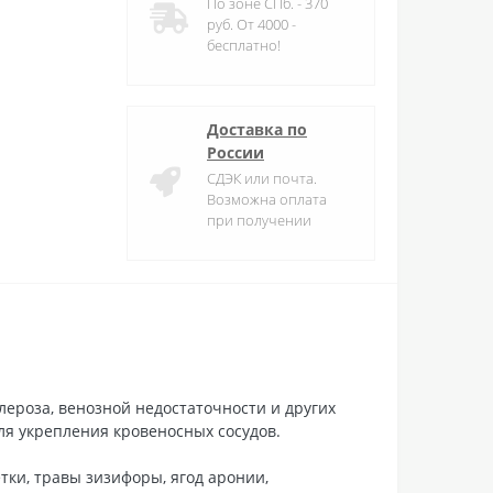
По зоне СПб. - 370
руб. От 4000 -
бесплатно!
Доставка по
России
СДЭК или почта.
Возможна оплата
при получении
ероза, венозной недостаточности и других
ля укрепления кровеносных сосудов.
тки, травы зизифоры, ягод аронии,