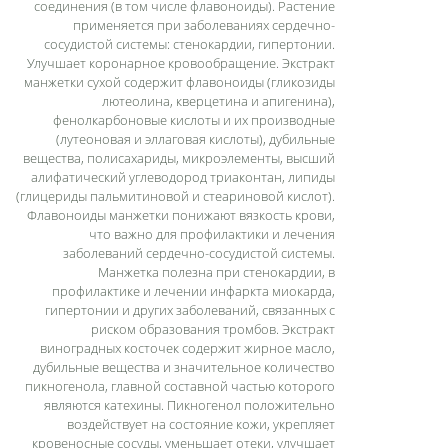
соединения (в том числе флавоноиды). Растение
применяется при заболеваниях сердечно-
сосудистой системы: стенокардии, гипертонии.
Улучшает коронарное кровообращение. Экстракт
манжетки сухой содержит флавоноиды (гликозиды
лютеолина, кверцетина и апигенина),
фенолкарбоновые кислоты и их производные
(лутеоновая и эллаговая кислоты), дубильные
вещества, полисахариды, микроэлементы, высший
алифатический углеводород триаконтан, липиды
(глицериды пальмитиновой и стеариновой кислот).
Флавоноиды манжетки понижают вязкость крови,
что важно для профилактики и лечения
заболеваний сердечно-сосудистой системы.
Манжетка полезна при стенокардии, в
профилактике и лечении инфаркта миокарда,
гипертонии и других заболеваний, связанных с
риском образования тромбов. Экстракт
виноградных косточек содержит жирное масло,
дубильные вещества и значительное количество
пикногенола, главной составной частью которого
являются катехины. Пикногенол положительно
воздействует на состояние кожи, укрепляет
кровеносные сосуды, уменьшает отеки, улучшает