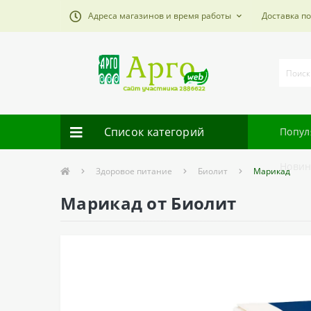
Адреса магазинов и время работы
Доставка п
Список категорий
Попул
Новин
Здоровое питание
Биолит
Марикад
Марикад от Биолит