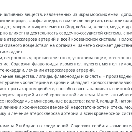
ки активных веществ, извлеченных из икры морских ежей. До
триглицериды, фосфолипиды, в том числе лецитин, сиалоглико
К1 и др.; макро- и микроэлементы (йод, кобальт, железо, медь, и
рно влияет на деятельность сердечно-сосудистой системы, сни
ие атеросклероза артерий и всей кровеносной системы. Полож
оактивного воздействия на организм. Заметно снижает действи
тиоксидант.
м, ветрогонным, противоглистным, успокаивающим, мочегонны
ние. Содержит флавоноиды, изоментол, пулегон, ментол, тимо
тенокардии, лечении атеросклероза атрерий.
бильные вещества, липиды, флавоноиды и кислоты – производны
ает уровень холестерина в крови и обладает кровоостанавливаю
уют при сахарном диабете, способна восстанавливать спинной
клероза артерий и всей кровеносной системы. Имеет антибакт
все необходимые минеральные вещества: калий, кальций, натри
при лечении хронической венозной недостаточности и отека. М
ику и лечение атеросклероза артерий и всей кровеносной сис
тамина P и йодистых соединений. Содержит сорбита –заменител
ества, аскорбиновую кислоту, цитрин, каротин. Содержание ри