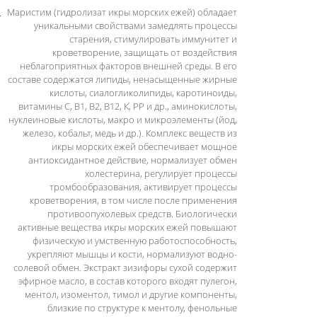
Маристим (гидролизат икры морских ежей) обладает
уникальными свойствами замедлять процессы
старения, стимулировать иммунитет и
кроветворение, защищать от воздействия
неблагоприятных факторов внешней среды. В его
составе содержатся липиды, ненасыщенные жирные
кислоты, сиалогликолипиды, каротиноиды,
витамины С, В1, В2, В12, К, РР и др., аминокислоты,
нуклеиновые кислоты, макро и микроэлементы (йод,
железо, кобальт, медь и др.). Комплекс веществ из
икры морских ежей обеспечивает мощное
антиоксидантное действие, нормализует обмен
холестерина, регулирует процессы
тромбообразования, активирует процессы
кроветворения, в том числе после применения
противоопухолевых средств. Биологически
активные вещества икры морских ежей повышают
физическую и умственную работоспособность,
укрепляют мышцы и кости, нормализуют водно-
солевой обмен. Экстракт зизифоры сухой содержит
эфирное масло, в состав которого входят пулегон,
ментол, изоментол, тимол и другие компоненты,
близкие по структуре к ментолу, фенольные