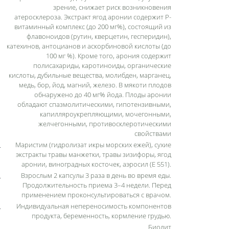
зрение, снижает риск возникновения
атеросклероза. Экстракт ягод аронии содержит Р-
витаминный комплекс (до 200 мг%), состоящий из
флавоноидов (рутин, кверцетин, гесперидин),
катехинов, антоцианов и аскорбиновой кислоты (до
100 мг %). Кроме того, арония содержит
полисахариды, каротиноиды, органические
кислоты, дубильные вещества, молибден, марганец,
медь, бор, йод, магний, железо. В мякоти плодов
обнаружено до 40 мг% йода. Плоды аронии
обладают спазмолитическими, гипотензивными,
капилляроукрепляющими, мочегонными,
желчегонными, противосклеротическими
свойствами
Маристим (гидролизат икры морских ежей), сухие
экстракты травы манжетки, травы зизифоры, ягод
аронии, виноградных косточек, аэросил (Е 551).
Взрослым 2 капсулы 3 раза в день во время еды.
Продолжительность приема 3–4 недели. Перед
применением проконсультироваться с врачом.
Индивидуальная непереносимость компонентов
продукта, беременность, кормление грудью.
Биолит