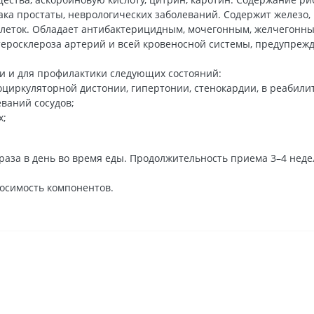
ка простаты, неврологических заболеваний. Содержит железо, 
клеток. Обладает антибактерицидным, мочегонным, желчегонны
теросклероза артерий и всей кровеносной системы, предупреж
и и для профилактики следующих состояний:
оциркуляторной дистонии, гипертонии, стенокардии, в реабили
еваний сосудов;
х;
раза в день во время еды. Продолжительность приема 3–4 нед
осимость компонентов.