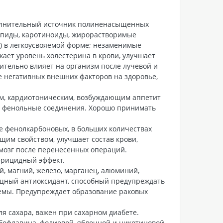
полнительный источник полиненасыщенных
липиды, каротиноиды, жирорастворимые
 др.) в легкоусвояемой форме; незаменимые
жает уровень холестерина в крови, улучшает
ительно влияет на организм после лучевой и
е негативных внешних факторов на здоровье,
м, кардиотоническим, возбуждающим аппетит
л, фенольные соединения. Хорошо принимать
е фенолкарбоновых, в больших количествах
щим свойством, улучшает состав крови,
 мозг после перенесенных операций.
ерицидный эффект.
й, магний, железо, марганец, алюминий,
ощный антиоксидант, способный предупреждать
темы. Предупреждает образование раковых
я сахара, важен при сахарном диабете.
бофлавина, фолиевой, яблочной и никотиновой