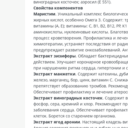
виноградных косточек; аэросил (Е 551).
Свойства компонентов
Маристим
. Уникальный комплекс биологичес
жирных кислот, особенно Омега 3. Содержит: 
витамины (А, Е); витамины: С, В1, В2, В12, PP, 
аминокислоты, нуклеиновые кислоты. Благотво
процесс кроветворения. Профилактика и лечен
химиотерапии, устраняет последствия от ради
предупреждает развитие онкозаболеваний. Ан
Экстракт зизифоры
. Обладает бактерицидны
действием. Улучшает коронарное кровообраще
при нарушениях ритма сердца, гипертонии и с
Экстракт манжетки
. Содержит катехины, ду
железо, марганец, бор, цинк, витамин С. Сниж
препятствует образованию тромбов. Рекоменд
Обеспечивает профилактику и лечение атерос
Экстракт виноградных косточек
. Содержит 
фосфор, сера, кремний и хлор. Рекомендуют 
заболевания сердца. Обеспечивает профилакт
клеток. Борется со старением организма.
Экстракт ягод аронии
. Настоящий кладезь ви
Арония содержит пектиновые и дубильные вещ