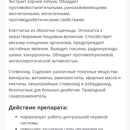
Экстракт корней лопуха. Обладает
противовоспалительными, ранозаживляющими,
желчегонными, мочегонными,
противодиабетическими свойствами.
Клетчатка из оболочки пшеницы. Относится к
нерастворимым пищевым волокнам. Способствует
мягкому очищению организма, предупреждает
застойные явления. Выводит токсины, радионуклиды,
шлаки, канцерогены. Обладает противоопухолевой,
антисклеротической активностью.
Стевиозид. Содержит различные полезные вещества:
минералы, витамины, аминокислоты, эфирные масла и
пектины, некалорийные стевиозид и ребаудиазид,
безопасные для больных диабетом. Природный
сахарозаменитель.
Действие препарата:
нормализует работу центральной нервной
системы;
повышает защитные силы организма на