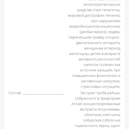
гепатопротекторное
средство (при гепатитах,
жировой дистрофии печени);
при нарушениях
микробиоценоза кишечника
(дисбактериоз); людям,
перенесшим травму опорно-
двигательного аппарата,
женщинам в период
менопаузы, детям в возрасте
активного роста костей
напиток полезен как
источник кальция; при
повышенных физических и
умственных нагрузках,
стрессовых ситуациях.
Состав
Экстракт гриба рейши,
собранного в предгорьях
Алтая; концентрированные
экстракты ягод клюквы,
облепихи; клетчатка
сибирская (оболочка
пшеничного зерна, шрот