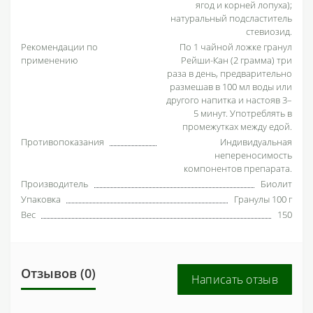
ягод и корней лопуха);
натуральный подсластитель
стевиозид.
Рекомендации по
По 1 чайной ложке гранул
применению
Рейши-Кан (2 грамма) три
раза в день, предварительно
размешав в 100 мл воды или
другого напитка и настояв 3–
5 минут. Употреблять в
промежутках между едой.
Противопоказания
Индивидуальная
непереносимость
компонентов препарата.
Производитель
Биолит
Упаковка
Гранулы 100 г
Вес
150
Отзывов (0)
Написать отзыв