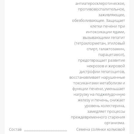
антиатеросклеротическое,
противовоспалительное,
заживляющее,
обезболивающее. Защищает
клетки печени при
интоксикации ядами,
вызывающими гепатит
(тетрахлорметан, этиловый
спирт, галактозамин,
парацетамол),
предотвращает развитие
некрозов и жировой
дистрофии гепатоцитов,
восстанавливает нарушенные
токсикантами метаболизм и
функции печени, уменьшает
нагрузку на поджелудочную
железу и печень, снижает
уровень холестерина,
замедляет процессы
преждевременного старения
организма.
Состав
Семена солянки холмовой