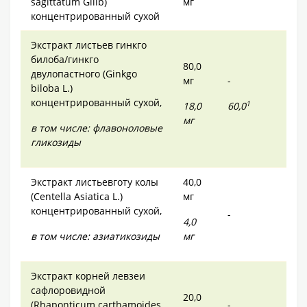
sagittatum Gilib)
мг
концентрированный сухой
Экстракт листьев гинкго
билоба/гинкго
80,0
двулопастного (Ginkgo
мг
-
biloba L.)
концентрированный сухой,
1
18,0
60,0
мг
в том числе:
флавоноловые
гликозиды
Экстракт листьевготу колы
40,0
(Centella Asiatica L.)
мг
концентрированный сухой,
-
4,0
в том числе:
азиатикозиды
мг
Экстракт корней левзеи
сафлоровидной
20,0
(Rhaponticum carthamoides
-