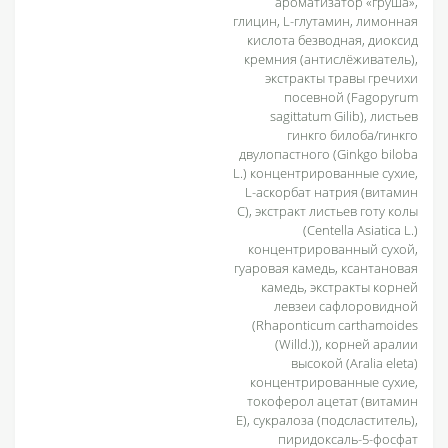
ароматизатор «груша»,
глицин, L-глутамин, лимонная
кислота безводная, диоксид
кремния (антислёживатель),
экстракты травы гречихи
посевной (Fagopyrum
sagittatum Gilib), листьев
гинкго билоба/гинкго
двулопастного (Ginkgo biloba
L.) концентрированные сухие,
L-аскорбат натрия (витамин
С), экстракт листьев готу колы
(Centella Asiatica L.)
концентрированный сухой,
гуаровая камедь, ксантановая
камедь, экстракты корней
левзеи сафлоровидной
(Rhaponticum carthamoides
(Willd.)), корней аралии
высокой (Aralia eleta)
концентрированные сухие,
токоферол ацетат (витамин
Е), сукралоза (подсластитель),
пиридоксаль-5-фосфат