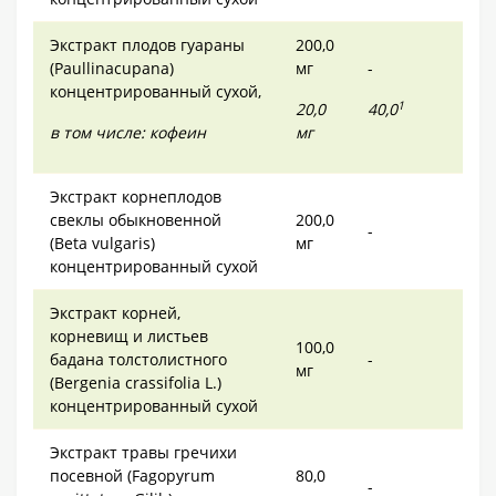
Экстракт плодов гуараны
200,0
(Paullinacupana)
мг
-
концентрированный сухой,
1
20,0
40,0
в том числе: кофеин
мг
Экстракт корнеплодов
свеклы обыкновенной
200,0
-
(Beta vulgaris)
мг
концентрированный сухой
Экстракт корней,
корневищ и листьев
100,0
бадана толстолистного
-
мг
(Bergenia crassifolia L.)
концентрированный сухой
Экстракт травы гречихи
посевной (Fagopyrum
80,0
-