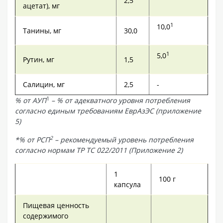
2,5
ацетат), мг
1
10,0
Танины, мг
30,0
1
5,0
Рутин, мг
1,5
Салицин, мг
2,5
-
1
% от АУП
– % от адекватного уровня потребления
согласно единым требованиям ЕврАзЭС (приложение
5)
2
*% от РСП
– рекомендуемый уровень потребления
согласно нормам ТР ТС 022/2011 (Приложение 2)
1
100 г
капсула
Пищевая ценность
содержимого