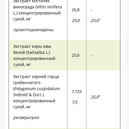
Экстракт косточек
винограда (Vittis vinifera
26,8
-
L.) концентрированный
сухой, мг
1
25,0
25,0
проантоцианидины
Экстракт коры ивы
белой (Salixalba L.)
25,0
-
концентрированный
сухой, мг
Экстракт корней горца
гребенчатого
(Polygonum cuspidatum
7,725
Siebold & Zucc.)
1
25,0
концентрированный
7,5
сухой, мг
ресвератрол