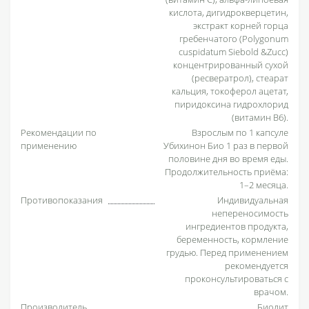
кислота, дигидрокверцетин,
экстракт корней горца
гребенчатого (Polygonum
cuspidatum Siebold &Zucc)
концентрированный сухой
(ресвератрол), стеарат
кальция, токоферол ацетат,
пиридоксина гидрохлорид
(витамин В6).
Рекомендации по
Взрослым по 1 капсуле
применению
Убихинон Био 1 раз в первой
половине дня во время еды.
Продолжительность приёма:
1–2 месяца.
Противопоказания
Индивидуальная
непереносимость
ингредиентов продукта,
беременность, кормление
грудью. Перед применением
рекомендуется
проконсультироваться с
врачом.
Производитель
Биолит