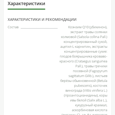
Характеристики
ХАРАКТЕРИСТИКИ И РЕКОМЕНДАЦИИ
Состав
Коэнзим Q10 (убихинон),
экстракт травы солянки
холмовой (Salsola collina Pall.)
концентрированный сухой,
ацетил-L-карнитин, экстракты
концентрированные сухие:
плодов боярышника кроваво-
красного (Crataegus sanguinea
Pall.), травы гречихи
посевной (Fagopyrum
sagittatum Gilib.), листьев
берёзы обыкновенной (Betula
pubescens), косточек
винограда (Vittis vinifera L.)
(проантоцианидины), коры
ивы белой (Salix alba L.),
кукурузный крахмал,
аскорбиновая кислота
(витамин С), альфа-липоевая