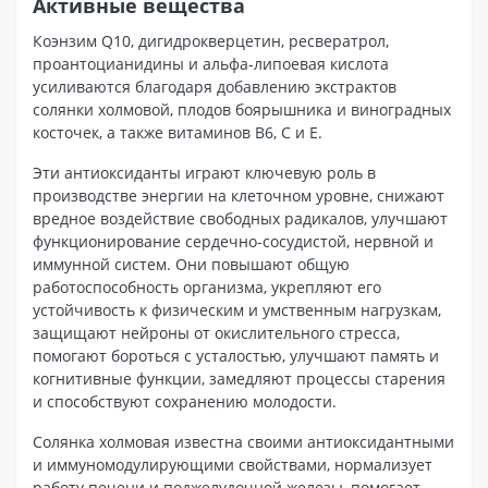
Активные вещества
Коэнзим Q10, дигидрокверцетин, ресвератрол,
проантоцианидины и альфа-липоевая кислота
усиливаются благодаря добавлению экстрактов
солянки холмовой, плодов боярышника и виноградных
косточек, а также витаминов В6, С и Е.
Эти антиоксиданты играют ключевую роль в
производстве энергии на клеточном уровне, снижают
вредное воздействие свободных радикалов, улучшают
функционирование сердечно-сосудистой, нервной и
иммунной систем. Они повышают общую
работоспособность организма, укрепляют его
устойчивость к физическим и умственным нагрузкам,
защищают нейроны от окислительного стресса,
помогают бороться с усталостью, улучшают память и
когнитивные функции, замедляют процессы старения
и способствуют сохранению молодости.
Солянка холмовая известна своими антиоксидантными
и иммуномодулирующими свойствами, нормализует
работу печени и поджелудочной железы, помогает