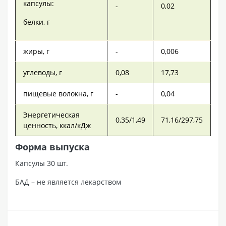
капсулы:
-
0,02
белки, г
жиры, г
-
0,006
углеводы, г
0,08
17,73
пищевые волокна, г
-
0,04
Энергетическая
0,35/1,49
71,16/297,75
ценность, ккал/кДж
Форма выпуска
Капсулы 30 шт.
БАД – не является лекарством