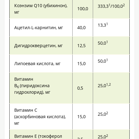
Коэнзим Q10 (убихинон),
1
2
333,3
/100,0
100,0
мг
1
13,3
Ацетил-L-карнитин, мг
40,0
1
50,0
Дигидрокверцетин, мг
12,5
1
50,0
Липоевая кислота, мг
15,0
Витамин
1,2
В
(пиридоксина
25,0
6
0,5
гидрохлорид), мг
Витамин С
2
25,0
(аскорбиновая кислота),
15,0
мг
Витамин Е (токоферол
2
25,0