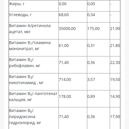
Жиры, г
0,00
0,00
-
Углеводы, г
68,60
0,34
-
Витамин А/ретинола
35000,00
175,00
21,90
ацетат, мкг
Витамин В
/тиамина
1
61,00
0,31
21,80
мононитрат, мг
Витамин В
/
2
71,40
0,36
22,30
рибофлавин, мг
Витамин В
/
3
714,00
3,57
19,50
никотинамид , мг
Витамин В
/ пантотенат
5
178,00
0,89
14,90
кальция, мг
Витамин В
/
6
пиридоксина
71,40
0,36
17,90
гидрохлорид, мг