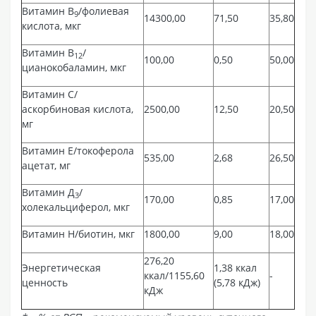
Витамин В
/фолиевая
9
14300,00
71,50
35,80
кислота, мкг
Витамин В
/
12
100,00
0,50
50,00
цианокобаламин, мкг
Витамин С/
аскорбиновая кислота,
2500,00
12,50
20,50
мг
Витамин Е/токоферола
535,00
2,68
26,50
ацетат, мг
Витамин Д
/
3
170,00
0,85
17,00
холекальциферол, мкг
Витамин Н/биотин, мкг
1800,00
9,00
18,00
276,20
Энергетическая
1,38 ккал
ккал/1155,60
-
ценность
(5,78 кДж)
кДж