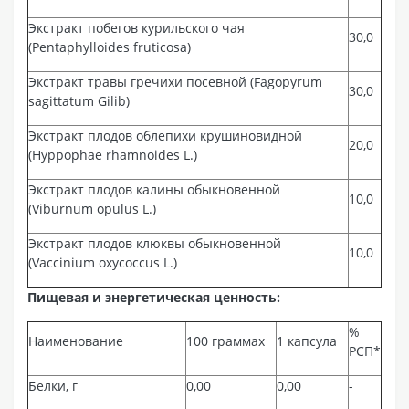
Экстракт побегов курильского чая
30,0
(Pentaphylloides fruticosa)
Экстракт травы гречихи посевной (Fagopyrum
30,0
sagittatum Gilib)
Экстракт плодов облепихи крушиновидной
20,0
(Hyppophae rhamnoides L.)
Экстракт плодов калины обыкновенной
10,0
(Viburnum opulus L.)
Экстракт плодов клюквы обыкновенной
10,0
(Vaccinium oxycoccus L.)
Пищевая и энергетическая ценность:
%
Наименование
100 граммах
1 капсула
РСП*
Белки, г
0,00
0,00
-