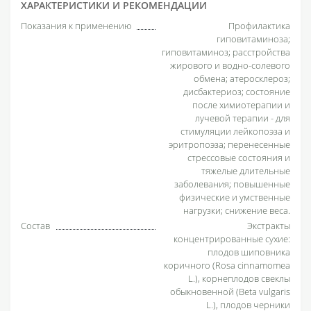
ХАРАКТЕРИСТИКИ И РЕКОМЕНДАЦИИ
Показания к применению
Профилактика
гиповитаминоза;
гиповитаминоз; расстройства
жирового и водно-солевого
обмена; атеросклероз;
дисбактериоз; состояние
после химиотерапии и
лучевой терапии - для
стимуляции лейкопоэза и
эритропоэза; перенесенные
стрессовые состояния и
тяжелые длительные
заболевания; повышенные
физические и умственные
нагрузки; снижение веса.
Состав
Экстракты
концентрированные сухие:
плодов шиповника
коричного (Rosa cinnamomea
L.), корнеплодов свеклы
обыкновенной (Beta vulgaris
L.), плодов черники