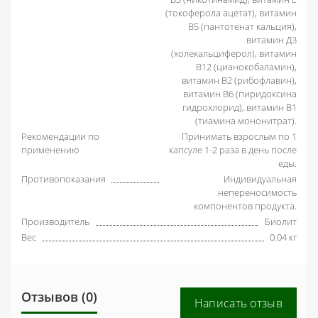
(токоферола ацетат), витамин
В5 (пантотенат кальция),
витамин Д3
(холекальциферол), витамин
В12 (цианокобаламин),
витамин В2 (рибофлавин),
витамин В6 (пиридоксина
гидрохлорид), витамин В1
(тиамина мононитрат).
Рекомендации по
Принимать взрослым по 1
применению
капсуле 1-2 раза в день после
еды.
Противопоказания
Индивидуальная
непереносимость
компонентов продукта.
Производитель
Биолит
Вес
0.04 кг
Отзывов (0)
Написать отзыв