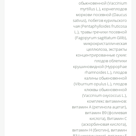
обыкновенной (Vaccinium
myrtillus L.), корнеплодов
моркови посевной (Daucus
sativus), побегов курильского
чая (Pentaphylloides fruticosa
L.), травы гречихи посевной
(Fagopyrum sagittatum Gilib),
микрокристаллическая
целлюлоза, экстракты
концентрированные сухие:
плодов облепихи
крушиновидной (Hyppophae
rhamnoides L.), плодов
калины обыкновенной
(Viburnum opulus L.), плодов
клюквы обыкновенной
(Vaccinium oxycoccus L.),
комплекс витаминов:
витамин А (ретинола ацетат),
витамин В9 (фолиевая
кислота), Витамин С
(аскорбиновая кислота),
витамин Н (биотин), витамин
В3 (никотинамид), витамин Е