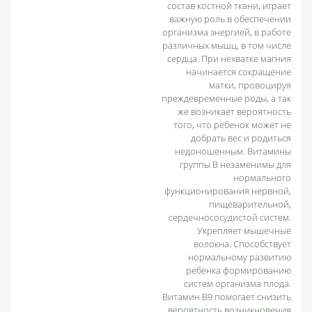
состав костной ткани, играет
важную роль в обеспечении
организма энергией, в работе
различных мышц, в том числе
сердца. При нехватке магния
начинается сокращение
матки, провоцируя
преждевременные роды, а так
же возникает вероятность
того, что ребенок может не
добрать вес и родиться
недоношенным. Витамины
группы B незаменимы для
нормального
функционирования нервной,
пищеварительной,
сердечнососудистой систем.
Укрепляет мышечные
волокна. Способствует
нормальному развитию
ребенка формированию
систем организма плода.
Витамин В9 помогает снизить
вероятность возникновения