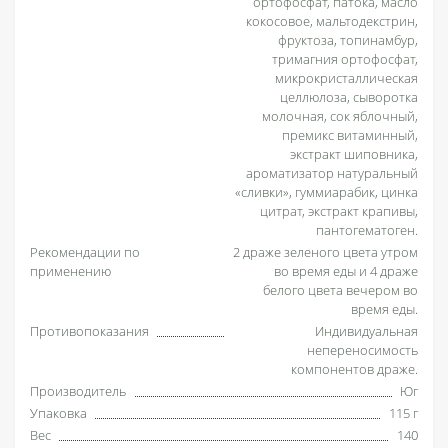
ортофосфат, патока, масло
кокосовое, мальтодекстрин,
фруктоза, топинамбур,
тримагния ортофосфат,
микрокристаллическая
целлюлоза, сыворотка
молочная, сок яблочный,
премикс витаминный,
экстракт шиповника,
ароматизатор натуральный
«сливки», гуммиарабик, цинка
цитрат, экстракт крапивы,
пантогематоген.
Рекомендации по
2 драже зеленого цвета утром
применению
во время еды и 4 драже
белого цвета вечером во
время еды.
Противопоказания
Индивидуальная
непереносимость
компонентов драже.
Производитель
Юг
Упаковка
115 г
Вес
140