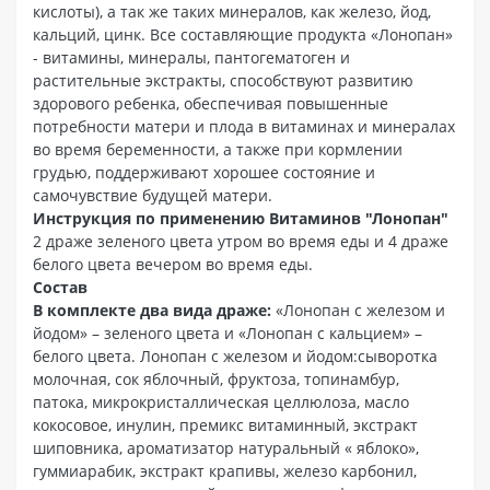
кислоты), а так же таких минералов, как железо, йод,
кальций, цинк. Все составляющие продукта «Лонопан»
- витамины, минералы, пантогематоген и
растительные экстракты, способствуют развитию
здорового ребенка, обеспечивая повышенные
потребности матери и плода в витаминах и минералах
во время беременности, а также при кормлении
грудью, поддерживают хорошее состояние и
самочувствие будущей матери.
Инструкция по применению Витаминов "Лонопан"
2 драже зеленого цвета утром во время еды и 4 драже
белого цвета вечером во время еды.
Состав
В комплекте два вида драже:
«Лонопан с железом и
йодом» – зеленого цвета и «Лонопан с кальцием» –
белого цвета. Лонопан с железом и йодом:сыворотка
молочная, сок яблочный, фруктоза, топинамбур,
патока, микрокристаллическая целлюлоза, масло
кокосовое, инулин, премикс витаминный, экстракт
шиповника, ароматизатор натуральный « яблоко»,
гуммиарабик, экстракт крапивы, железо карбонил,