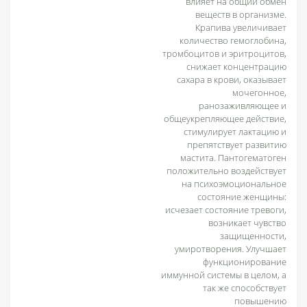
влияет на общий обмен
веществ в организме.
Крапива увеличивает
количество гемоглобина,
тромбоцитов и эритроцитов,
снижает концентрацию
сахара в крови, оказывает
мочегонное,
ранозаживляющее и
общеукрепляющее действие,
стимулирует лактацию и
препятствует развитию
мастита. Пантогематоген
положительно воздействует
на психоэмоциональное
состояние женщины:
исчезает состояние тревоги,
возникает чувство
защищенности,
умиротворения. Улучшает
функционирование
иммунной системы в целом, а
так же способствует
повышению