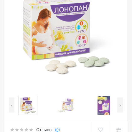
‹
›
Отзывы:
(0)