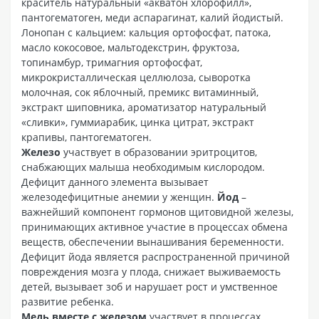
краситель натуральный «акватон хлорофилл»,
пантогематоген, меди аспарагинат, калий йодистый.
Лонопан с кальцием: кальция ортофосфат, патока,
масло кокосовое, мальтодекстрин, фруктоза,
топинамбур, тримагния ортофосфат,
микрокристаллическая целлюлоза, сыворотка
молочная, сок яблочный, премикс витаминный,
экстракт шиповника, ароматизатор натуральный
«сливки», гуммиарабик, цинка цитрат, экстракт
крапивы, пантогематоген.
Железо
участвует в образовании эритроцитов,
снабжающих малыша необходимым кислородом.
Дефицит данного элемента вызывает
железодефицитные анемии у женщин.
Йод
–
важнейший компонент гормонов щитовидной железы,
принимающих активное участие в процессах обмена
веществ, обеспечении вынашивания беременности.
Дефицит йода является распространенной причиной
повреждения мозга у плода, снижает выживаемость
детей, вызывает зоб и нарушает рост и умственное
развитие ребенка.
Медь вместе с железом
участвует в процессах