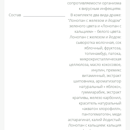
сопротивляемости организма
к вирусным инфекциям.
Состав
В комплекте два вида драже:
"Лонопан с железом и йодом"
зеленого цвета и «Лонопан с
кальцием» – белого цвета.
Лонопан с железом и йодом:
сыворотка молочная, сок
яблочный, фруктоза,
топинамбур, патока,
микрокристаллическая
целлюлоза, масло кокосовое,
инулин, премикс
витаминный, экстракт
шиповника, ароматизатор
натуральный « яблоко»,
гуммиарабик, экстракт
крапивы, железо карбонил,
краситель натуральный
«акватон хлорофилл»,
пантогематоген, меди
аспарагинат, калий йодистый.
Лонопан с кальцием: кальция