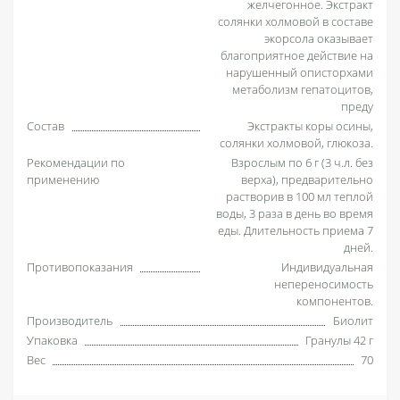
желчегонное. Экстракт
солянки холмовой в составе
экорсола оказывает
благоприятное действие на
нарушенный описторхами
метаболизм гепатоцитов,
преду
Состав
Экстракты коры осины,
солянки холмовой, глюкоза.
Рекомендации по
Взрослым по 6 г (3 ч.л. без
применению
верха), предварительно
растворив в 100 мл теплой
воды, 3 раза в день во время
еды. Длительность приема 7
дней.
Противопоказания
Индивидуальная
непереносимость
компонентов.
Производитель
Биолит
Упаковка
Гранулы 42 г
Вес
70