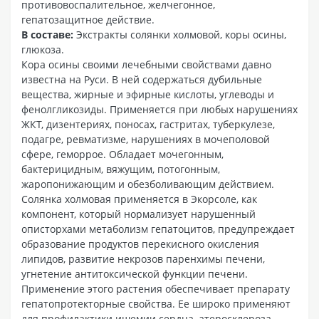
противовоспалительное, желчегонное,
гепатозащитное действие.
В составе:
Экстракты солянки холмовой, коры осины,
глюкоза.
Кора осины своими лечебными свойствами давно
известна на Руси. В ней содержаться дубильные
вещества, жирные и эфирные кислоты, углеводы и
фенолгликозиды. Применяется при любых нарушениях
ЖКТ, дизентериях, поносах, гастритах, туберкулезе,
подагре, ревматизме, нарушениях в мочеполовой
сфере, геморрое. Обладает мочегонным,
бактерицидным, вяжущим, потогонным,
жаропонижающим и обезболивающим действием.
Солянка холмовая применяется в Экорсоле, как
компонент, который нормализует нарушенный
описторхами метаболизм гепатоцитов, предупреждает
образование продуктов перекисного окисления
липидов, развитие некрозов паренхимы печени,
угнетение антитоксической функции печени.
Применение этого растения обеспечивает препарату
гепатопротекторные свойства. Ее широко применяют
для профилактики ишемии сердца, атеросклероза,