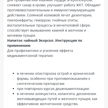
снижает сахар в крови, улучшает работу ЖКТ. Обладает
противовоспалительным и иммуностимулирующим
действием. Солянкой холмовой лечат дизентерии,
пиелонефриты, геморрои, гнойные отиты,
воспалительные процессы в мочеполовой сфере,
способствует вымыванию камней в желчном и
мочевом пузыре.
Напиток чайный Экорсол. Инструкция по
применению
Для профилактики и усиления эффекта
медикаментозной терапии:
в лечении описторхоза острой и хронической
формы, особенно при противопоказаниях к
синтетическим препаратам;
при повторных курсах дешельминтизации;
в лечении холецистита, холангита, дискинезии
желчевыводящих путей и желчного пузыря, как
эффективное желчегонное средство.