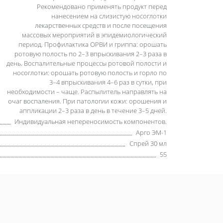
Рекомендовано применять продукт перед
нанесением на слизистую носоглотки
лекарственных средств и после посещения
массовых мероприятий в эпидемиологический
период. Профилактика ОРВИ и гриппа: орошать
ротовую полость по 2–3 впрыскивания 2–3 раза в
день. Воспалительные процессы ротовой полости и
носоглотки: орошать ротовую полость и горло по
3–4 впрыскивания 4–6 раз в сутки, при
необходимости – чаще. Распылитель направлять на
очаг воспаления. При патологии кожи: орошения и
аппликации 2–3 раза в день в течение 3–5 дней.
Индивидуальная непереносимость компонентов.
Арго ЭМ-1
Спрей 30 мл
55