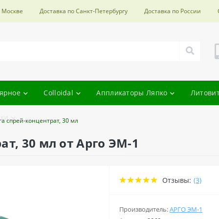
о Москве
Доставка по Санкт-Петербургу
Доставка по России
ярное
Colloidal
Аппликаторы Ляпко
Литови
ки
а спрей-концентрат, 30 мл
т, 30 мл от Арго ЭМ-1
Отзывы:
(3)
Производитель:
АРГО ЭМ-1