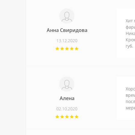
Хит
фари
Анна Свиридова
Ника
Кром
13.12.2020
губ.
Хоро
врем
Алена
пос
мере
02.10.2020