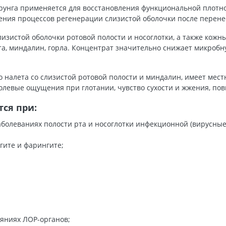
рунга применяется для восстановления функциональной плотно
рения процессов регенерации слизистой оболочки после перен
зистой оболочки ротовой полости и носоглотки, а также кожны
та, миндалин, горла. Концентрат значительно снижает микробн
о налета со слизистой ротовой полости и миндалин, имеет мест
болевые ощущения при глотании, чувство сухости и жжения, по
ся при:
болеваниях полости рта и носоглотки инфекционной (вирусные,
гите и фарингите;
яниях ЛОР-органов;