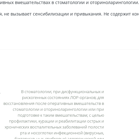
тивных вмешательствах в стоматологии и оториноларингологии
я, не вызывает сенсибилизации и привыкания. Не содержит ко
В стоматологии; при дисфункциональных и
рискогенных состояниях ЛОР-органов; для
восстановления после оперативных вмешательств в
стоматологии и оториноларингологии или при
подготовке к таким вмешательствам; с целью
профилактики, курации и реабилитации острых и
хронических воспалительных заболеваний полости
рта и носоглотки инфекционной (вирусных,
бактериальных, грибковых) аллергической или