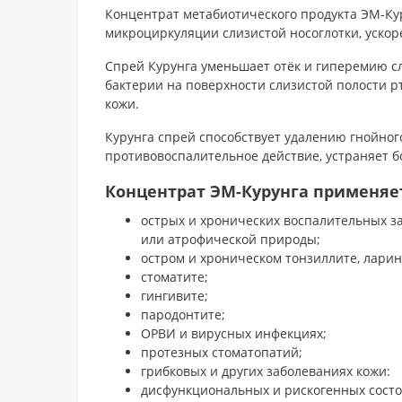
Концентрат метабиотического продукта ЭМ-Ку
микроциркуляции слизистой носоглотки, уско
Спрей Курунга уменьшает отёк и гиперемию сли
бактерии на поверхности слизистой полости р
кожи.
Курунга спрей способствует удалению гнойног
противовоспалительное действие, устраняет 
Концентрат ЭМ-Курунга применяет
острых и хронических воспалительных за
или атрофической природы;
остром и хроническом тонзиллите, ларин
стоматите;
гингивите;
пародонтите;
ОРВИ и вирусных инфекциях;
протезных стоматопатий;
грибковых и других заболеваниях кожи:
дисфункциональных и рискогенных состо