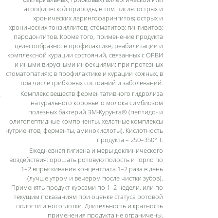
атрофической природы, в том числе: острых и
хронических ларингофарингитов; острых и
хронических тонзиллитов; стоматитов; гингивитов;
пародонтитов. Кроме того, применение продукта
целесообразно: в профилактике, реабилитации и
комплексной курации состояний, связанных с ОРВИ
и иными вирусными инфекциями; при протезных
стоматопатиях; в профилактике и курации кожных, в
том числе грибковых состояний и заболеваний.
Комплекс веществ ферментативного гидролиза
натурального коровьего молока симбиозом
полезных бактерий ЭМ-Курунга® (пептидо- и
олигопептидные компоненты, хелатные комплексы
нутриентов, ферменты, аминокислоты). Кислотность
продукта – 250–350° Т.
Ежедневная гигиена и меры доклинического
воздействия: орошать ротовую полость и горло по
1–2 впрыскивания концентрата 1–2 раза в день
(лучше утром и вечером после чистки зубов).
Применять продукт курсами по 1–2 недели, или по
текущим показаниям при оценке статуса ротовой
полости и носоглотки. Длительность и кратность
применения продукта не ограничены.