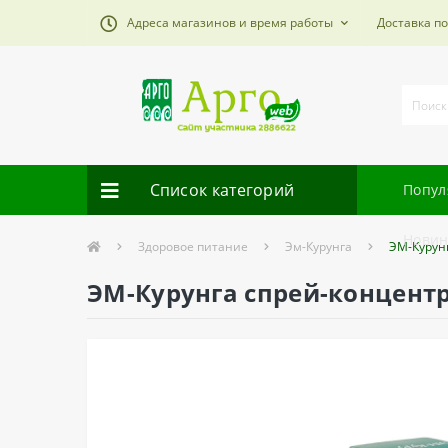
Адреса магазинов и время работы
Доставка п
Список категорий
Попул
Новин
Здоровое питание
Эм-Курунга
ЭМ-Курунг
ЭМ-Курунга спрей-концентра