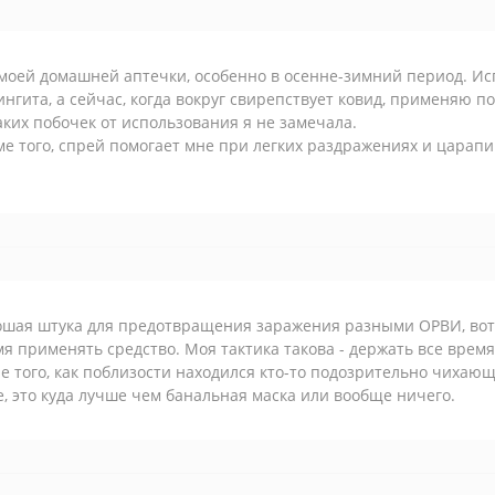
 моей домашней аптечки, особенно в осенне-зимний период. И
нгита, а сейчас, когда вокруг свирепствует ковид, применяю п
ких побочек от использования я не замечала.
е того, спрей помогает мне при легких раздражениях и царапин
шая штука для предотвращения заражения разными ОРВИ, вот с
я применять средство. Моя тактика такова - держать все врем
ле того, как поблизости находился кто-то подозрительно чих
, это куда лучше чем банальная маска или вообще ничего.