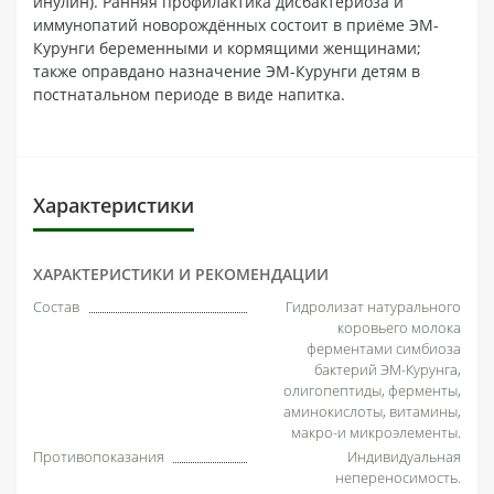
инулин). Ранняя профилактика дисбактериоза и
иммунопатий новорождённых состоит в приёме ЭМ-
Курунги беременными и кормящими женщинами;
также оправдано назначение ЭМ-Курунги детям в
постнатальном периоде в виде напитка.
Характеристики
ХАРАКТЕРИСТИКИ И РЕКОМЕНДАЦИИ
Состав
Гидролизат натурального
коровьего молока
ферментами симбиоза
бактерий ЭМ-Курунга,
олигопептиды, ферменты,
аминокислоты, витамины,
макро-и микроэлементы.
Противопоказания
Индивидуальная
непереносимость.