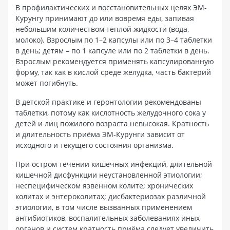
В профилактических и восстановительных целях ЭМ-
Курунгу принимают до или вовремя еды, запивая
небольшим количеством тёплой жидкости (вода,
молоко). Взрослым по 1–2 капсулы или по 3–4 таблетки
в день; детям – по 1 капсуле или по 2 таблетки в день.
Взрослым рекомендуется применять капсулированную
форму, так как в кислой среде желудка, часть бактерий
может погибнуть.
В детской практике и геронтологии рекомендованы
таблетки, потому как кислотность желудочного сока у
детей и лиц пожилого возраста невысокая. Кратность
и длительность приёма ЭМ-Курунги зависит от
исходного и текущего состояния организма.
При остром течении кишечных инфекций, длительной
кишечной дисфункции неустановленной этиологии;
неспецифическом язвенном колите; хронических
колитах и энтероколитах; дисбактериозах различной
этиологии, в том числе вызванных применением
антибиотиков, воспалительных заболеваниях иных
органов и систем кратность приёма следует увеличить