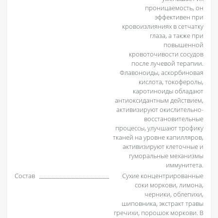
проницаемость, он
эффективен при
кровоизлияниях в сетчатку
глаза, а также при
повышенной
кровоточивости сосудов
после лучевой терапии.
Флавоноиды, аскорбиновая
кислота, токоферолы,
каротиноиды обладают
антиоксидантным действием,
активизируют окислительно-
восстановительные
процессы, улучшают трофику
тканей на уровне капилляров,
активизируют клеточные и
гуморальные механизмы
иммунитета.
Состав
Сухие концентрированные
соки моркови, лимона,
черники, облепихи,
шиповника, экстракт травы
гречихи, порошок моркови. В