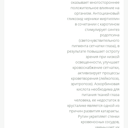
оказывает многостороннее
положительное влияние на
организм. Антоциановый
гликозид черники миртиллин
в сочетании с каротином
стимулирует синтез
родопсина
(светочувствительного
пигмента сетчатки глаза), в
результате повышает остроту
зрения при низкой
освещенности, улучшает
кровоснабжение сетчатки,
активизирует процессы
кроветворения (лейкопоэз,
эритропоэз). Аскорбиновая
кислота необходима для
питания тканей глаза
человека, ее недостаток в
хрусталике является одной из
причин развития катаракты.
Рутин укрепляет стенки
кровеносных сосудов,
уменьшает их