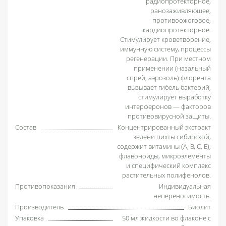
радиопротекторное,
ранозаживляющее,
противоожоговое,
кардиопротекторное.
Стимулирует кроветворение,
иммунную систему, процессы
регенерации. При местном
применении (назальный
спрей, аэрозоль) флорента
вызывает гибель бактерий,
стимулирует выработку
интерферонов — факторов
противовирусной защиты.
Состав
Концентрированный экстракт
зелени пихты сибирской,
содержит витамины (А, В, С, Е),
флавоноиды, микроэлементы
и специфический комплекс
растительных полифенолов.
Противопоказания
Индивидуальная
непереносимость.
Производитель
Биолит
Упаковка
50 мл жидкости во флаконе с