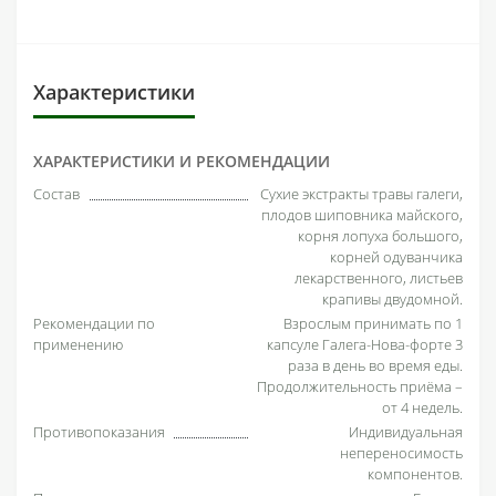
Характеристики
ХАРАКТЕРИСТИКИ И РЕКОМЕНДАЦИИ
Состав
Сухие экстракты травы галеги,
плодов шиповника майского,
корня лопуха большого,
корней одуванчика
лекарственного, листьев
крапивы двудомной.
Рекомендации по
Взрослым принимать по 1
применению
капсуле Галега-Нова-форте 3
раза в день во время еды.
Продолжительность приёма –
от 4 недель.
Противопоказания
Индивидуальная
непереносимость
компонентов.