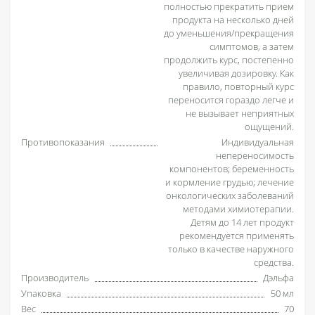
полностью прекратить прием
продукта на несколько дней
до уменьшения/прекращения
симптомов, а затем
продолжить курс, постепенно
увеличивая дозировку. Как
правило, повторный курс
переносится гораздо легче и
не вызывает неприятных
ощущений.
Противопоказания
Индивидуальная
непереносимость
компонентов; беременность
и кормление грудью; лечение
онкологических заболеваний
методами химиотерапии.
Детям до 14 лет продукт
рекомендуется применять
только в качестве наружного
средства.
Производитель
Дэльфа
Упаковка
50 мл
Вес
70