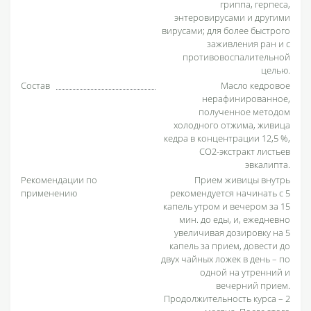
гриппа, герпеса,
энтеровирусами и другими
вирусами; для более быстрого
заживления ран и с
противовоспалительной
целью.
Состав
Масло кедровое
нерафинированное,
полученное методом
холодного отжима, живица
кедра в концентрации 12,5 %,
СО2-экстракт листьев
эвкалипта.
Рекомендации по
Прием живицы внутрь
применению
рекомендуется начинать с 5
капель утром и вечером за 15
мин. до еды, и, ежедневно
увеличивая дозировку на 5
капель за прием, довести до
двух чайных ложек в день – по
одной на утренний и
вечерний прием.
Продолжительность курса – 2