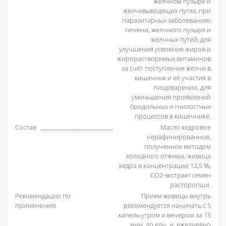
желчном пузыре и
желчевыводящих путях, при
паразитарных заболеваниях
печени, желчного пузыря и
желчных путей; для
улучшения усвоения жиров и
жирорастворимых витаминов
за счёт поступления желчи в
кишечник и её участия в
пищеварении, для
уменьшения проявлений
бродильных и гнилостных
процессов в кишечнике.
Состав
Масло кедровое
нерафинированное,
полученное методом
холодного отжима, живица
кедра в концентрации 12,5 %,
СО2-экстракт семян
расторопши.
Рекомендации по
Прием живицы внутрь
применению
рекомендуется начинать с 5
капель утром и вечером за 15
мин. до еды, и, ежедневно