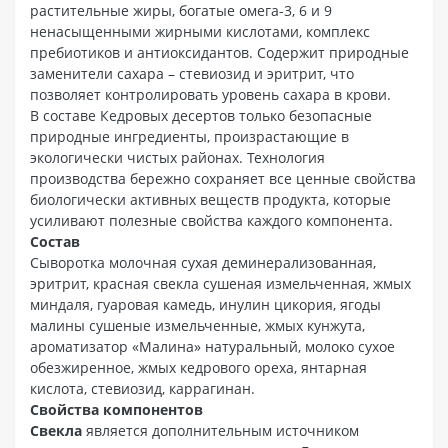
растительные жиры, богатые омега-3, 6 и 9
ненасыщенными жирными кислотами, комплекс
пребиотиков и антиоксидантов. Содержит природные
заменители сахара – стевиозид и эритрит, что
позволяет контролировать уровень сахара в крови.
В составе Кедровых десертов только безопасные
природные ингредиенты, произрастающие в
экологически чистых районах. Технология
производства бережно сохраняет все ценные свойства
биологически активных веществ продукта, которые
усиливают полезные свойства каждого компонента.
Состав
Сыворотка молочная сухая деминерализованная,
эритрит, красная свекла сушеная измельченная, жмых
миндаля, гуаровая камедь, инулин цикория, ягоды
малины сушеные измельченные, жмых кунжута,
ароматизатор «Малина» натуральный, молоко сухое
обезжиренное, жмых кедрового ореха, янтарная
кислота, стевиозид, каррагинан.
Свойства компонентов
Свекла
является дополнительным источником