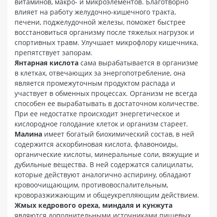
витаминов, макро- и микроэлементов. Благотворно
влияет на работу желудочно-кишечного тракта,
печени, поджелудочной железы, поможет быстрее
восстановиться организму после тяжелых нагрузок и
спортивных травм. Улучшает микрофлору кишечника,
препятствует запорам.
Янтарная кислота
сама вырабатывается в организме
в клетках, отвечающих за энергопотребление, она
является промежуточным продуктом распада и
участвует в обменных процессах. Организм не всегда
способен ее вырабатывать в достаточном количестве.
При ее недостатке происходит энергетическое и
кислородное голодание клеток и организм стареет.
Малина
имеет богатый биохимический состав, в ней
содержится аскорбиновая кислота, флавоноиды,
органические кислоты, минеральные соли, вяжущие и
дубильные вещества. В ней содержатся салицилаты,
которые действуют аналогично аспирину, обладают
кровоочищающим, противовоспалительным,
кроворазжижающим и общеукрепляющим действием.
Жмых кедрового ореха, миндаля и кунжута
являются дополнительными источниками пищевых