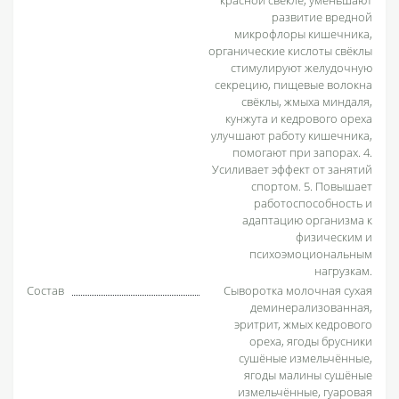
развитие вредной
микрофлоры кишечника,
органические кислоты свёклы
стимулируют желудочную
секрецию, пищевые волокна
свёклы, жмыха миндаля,
кунжута и кедрового ореха
улучшают работу кишечника,
помогают при запорах. 4.
Усиливает эффект от занятий
спортом. 5. Повышает
работоспособность и
адаптацию организма к
физическим и
психоэмоциональным
нагрузкам.
Состав
Сыворотка молочная сухая
деминерализованная,
эритрит, жмых кедрового
ореха, ягоды брусники
сушёные измельчённые,
ягоды малины сушёные
измельчённые, гуаровая