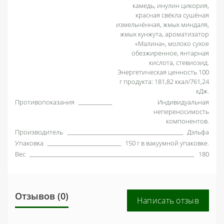
камедь, инулин цикория,
красная свёкла сушёная
измельчённая, жмых миндаля,
жмых кунжута, ароматизатор
«Малина», молоко сухое
обезжиренное, янтарная
кислота, стевиозид.
Энергетическая ценность 100
г продукта: 181,82 ккал/761,24
кДж.
Противопоказания
Индивидуальная
непереносимость
компонентов.
Производитель
Дэльфа
Упаковка
150 г в вакуумной упаковке.
Вес
180
Отзывов (0)
Написать отзыв