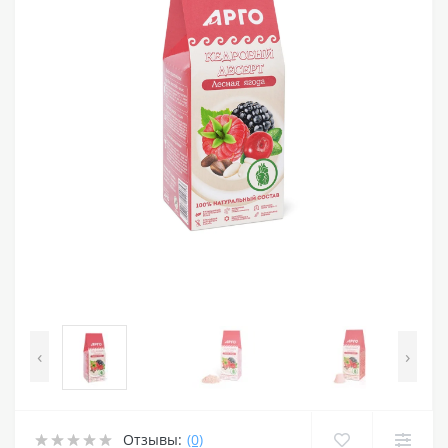
‹
›
Отзывы:
(0)