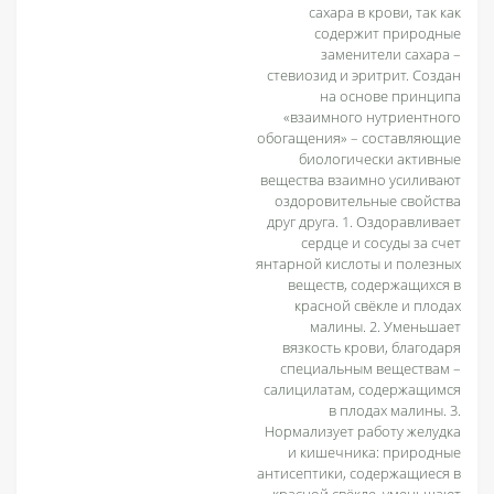
сахара в крови, так как
содержит природные
заменители сахара –
стевиозид и эритрит. Создан
на основе принципа
«взаимного нутриентного
обогащения» – составляющие
биологически активные
вещества взаимно усиливают
оздоровительные свойства
друг друга. 1. Оздоравливает
сердце и сосуды за счет
янтарной кислоты и полезных
веществ, содержащихся в
красной свёкле и плодах
малины. 2. Уменьшает
вязкость крови, благодаря
специальным веществам –
салицилатам, содержащимся
в плодах малины. 3.
Нормализует работу желудка
и кишечника: природные
антисептики, содержащиеся в
красной свёкле, уменьшают