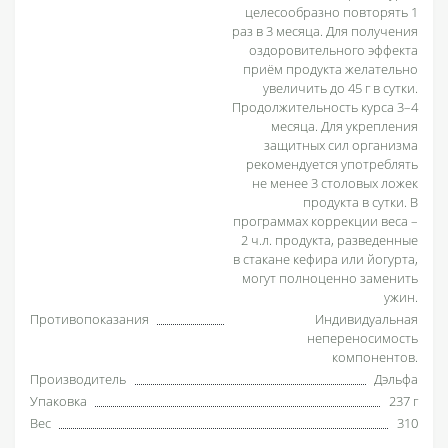
целесообразно повторять 1
раз в 3 месяца. Для получения
оздоровительного эффекта
приём продукта желательно
увеличить до 45 г в сутки.
Продолжительность курса 3–4
месяца. Для укрепления
защитных сил организма
рекомендуется употреблять
не менее 3 столовых ложек
продукта в сутки. В
программах коррекции веса –
2 ч.л. продукта, разведенные
в стакане кефира или йогурта,
могут полноценно заменить
ужин.
Противопоказания
Индивидуальная
непереносимость
компонентов.
Производитель
Дэльфа
Упаковка
237 г
Вес
310