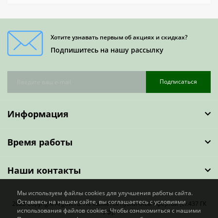
Хотите узнавать первым об акциях и скидках?
Подпишитесь на нашу рассылку
Подписаться
Информация
Время работы
Наши контакты
Мы используем файлы cookies для улучшения работы сайта.
Оставаясь на нашем сайте, вы соглашаетесь с условиями
2023 Copyright ArgoW.ru. Не является публичной офертой (ст.437 ГК
использования файлов cookies. Чтобы ознакомиться с нашими
РФ).