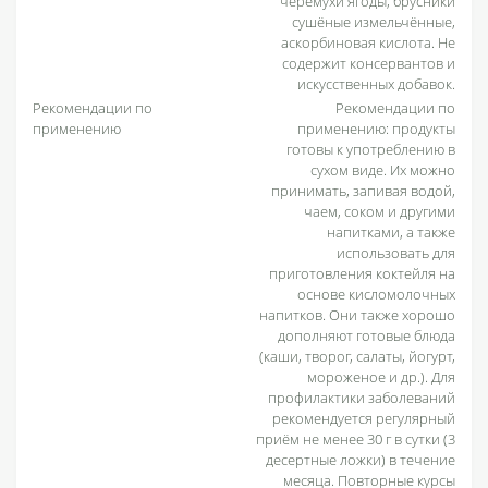
черёмухи ягоды, брусники
сушёные измельчённые,
аскорбиновая кислота. Не
содержит консервантов и
искусственных добавок.
Рекомендации по
Рекомендации по
применению
применению: продукты
готовы к употреблению в
сухом виде. Их можно
принимать, запивая водой,
чаем, соком и другими
напитками, а также
использовать для
приготовления коктейля на
основе кисломолочных
напитков. Они также хорошо
дополняют готовые блюда
(каши, творог, салаты, йогурт,
мороженое и др.). Для
профилактики заболеваний
рекомендуется регулярный
приём не менее 30 г в сутки (3
десертные ложки) в течение
месяца. Повторные курсы