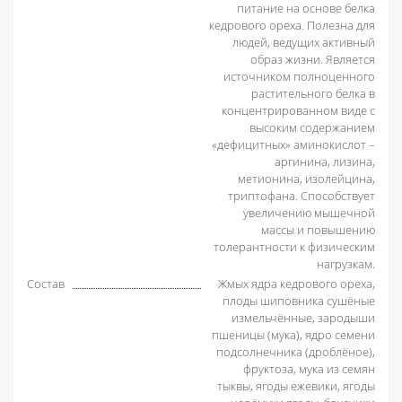
питание на основе белка
кедрового ореха. Полезна для
людей, ведущих активный
образ жизни. Является
источником полноценного
растительного белка в
концентрированном виде с
высоким содержанием
«дефицитных» аминокислот –
аргинина, лизина,
метионина, изолейцина,
триптофана. Способствует
увеличению мышечной
массы и повышению
толерантности к физическим
нагрузкам.
Состав
Жмых ядра кедрового ореха,
плоды шиповника сушёные
измельчённые, зародыши
пшеницы (мука), ядро семени
подсолнечника (дроблёное),
фруктоза, мука из семян
тыквы, ягоды ежевики, ягоды