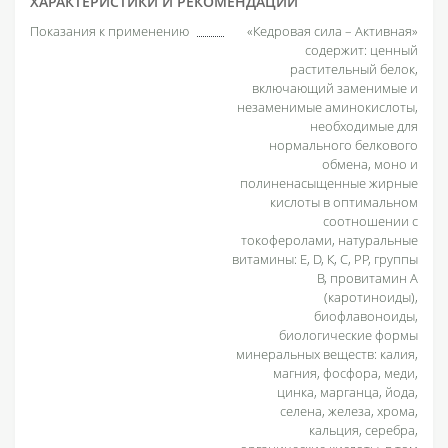
ХАРАКТЕРИСТИКИ И РЕКОМЕНДАЦИИ
Показания к применению
«Кедровая сила – Активная»
содержит: ценный
растительный белок,
включающий заменимые и
незаменимые аминокислоты,
необходимые для
нормального белкового
обмена, моно и
полиненасыщенные жирные
кислоты в оптимальном
соотношении с
токоферолами, натуральные
витамины: Е, D, К, С, РР, группы
В, провитамин А
(каротиноиды),
биофлавоноиды,
биологические формы
минеральных веществ: калия,
магния, фосфора, меди,
цинка, марганца, йода,
селена, железа, хрома,
кальция, серебра,