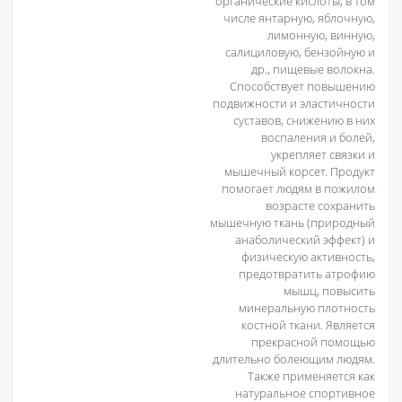
органические кислоты, в том
числе янтарную, яблочную,
лимонную, винную,
салициловую, бензойную и
др., пищевые волокна.
Способствует повышению
подвижности и эластичности
суставов, снижению в них
воспаления и болей,
укрепляет связки и
мышечный корсет. Продукт
помогает людям в пожилом
возрасте сохранить
мышечную ткань (природный
анаболический эффект) и
физическую активность,
предотвратить атрофию
мышц, повысить
минеральную плотность
костной ткани. Является
прекрасной помощью
длительно болеющим людям.
Также применяется как
натуральное спортивное