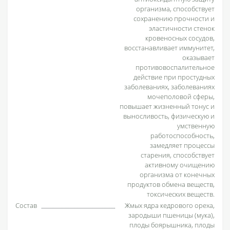
организма, способствует
сохранению прочности и
эластичности стенок
кровеносных сосудов,
восстанавливает иммунитет,
оказывает
противовоспалительное
действие при простудных
заболеваниях, заболеваниях
мочеполовой сферы,
повышает жизненный тонус и
выносливость, физическую и
умственную
работоспособность,
замедляет процессы
старения, способствует
активному очищению
организма от конечных
продуктов обмена веществ,
токсических веществ.
Состав
Жмых ядра кедрового ореха,
зародыши пшеницы (мука),
плоды боярышника, плоды