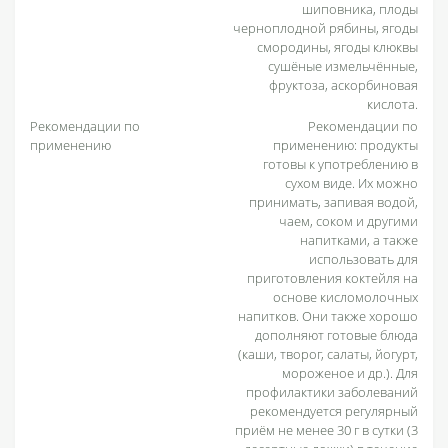
шиповника, плоды
черноплодной рябины, ягоды
смородины, ягоды клюквы
сушёные измельчённые,
фруктоза, аскорбиновая
кислота.
Рекомендации по
Рекомендации по
применению
применению: продукты
готовы к употреблению в
сухом виде. Их можно
принимать, запивая водой,
чаем, соком и другими
напитками, а также
использовать для
приготовления коктейля на
основе кисломолочных
напитков. Они также хорошо
дополняют готовые блюда
(каши, творог, салаты, йогурт,
мороженое и др.). Для
профилактики заболеваний
рекомендуется регулярный
приём не менее 30 г в сутки (3