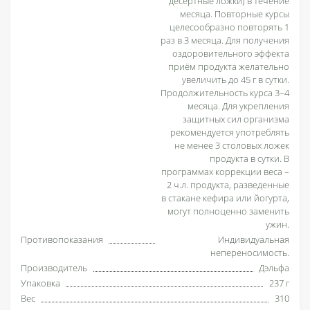
десертные ложки) в течение
месяца. Повторные курсы
целесообразно повторять 1
раз в 3 месяца. Для получения
оздоровительного эффекта
приём продукта желательно
увеличить до 45 г в сутки.
Продолжительность курса 3–4
месяца. Для укрепления
защитных сил организма
рекомендуется употреблять
не менее 3 столовых ложек
продукта в сутки. В
программах коррекции веса –
2 ч.л. продукта, разведенные
в стакане кефира или йогурта,
могут полноценно заменить
ужин.
Противопоказания
Индивидуальная
непереносимость.
Производитель
Дэльфа
Упаковка
237 г
Вес
310