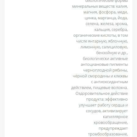
биологические формы
минеральных веществ: калия,
магния, фосфора, меди,
цинка, марганца, йода,
селена, железа, хрома,
кальция, серебра,
органические кислоты, в том
числе янтарную, яблочную,
лимонную, салициловую,
бензойную и др.,
биологически активные
антоциановые пигменты
черноплодной рябины,
чёрной смородины и клюквы
с антиоксидантным
действием, пищевые волокна.
Оздоровительное действие
продукта: эффективно
улучшает работу сердца и
сосудов, активизирует
капиллярное
кровообращение,
предупреждает
тромбообразование,