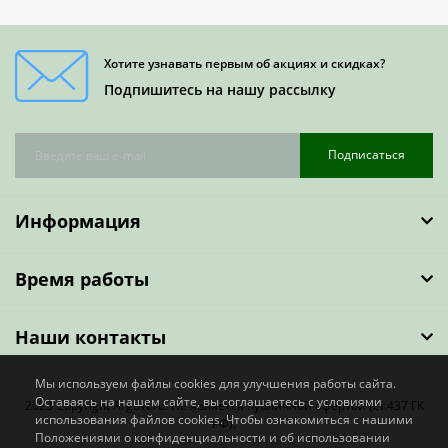
Хотите узнавать первым об акциях и скидках?
Подпишитесь на нашу рассылку
Подписаться
Информация
Время работы
Наши контакты
Мы используем файлы cookies для улучшения работы сайта.
Оставаясь на нашем сайте, вы соглашаетесь с условиями
2023 Copyright ArgoW.ru. Не является публичной офертой (ст.437 ГК
использования файлов cookies. Чтобы ознакомиться с нашими
РФ).
Положениями о конфиденциальности и об использовании