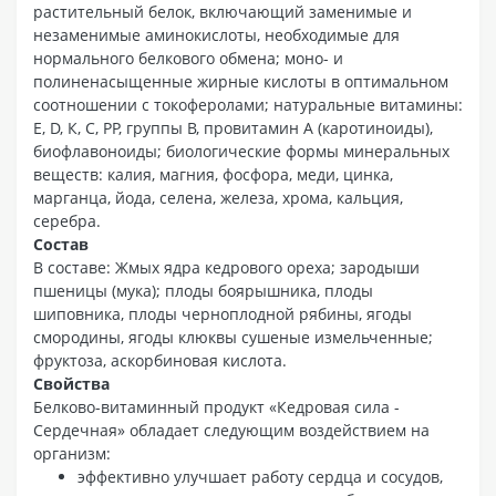
растительный белок, включающий заменимые и
незаменимые аминокислоты, необходимые для
нормального белкового обмена; моно- и
полиненасыщенные жирные кислоты в оптимальном
соотношении с токоферолами; натуральные витамины:
Е, D, К, С, РР, группы В, провитамин А (каротиноиды),
биофлавоноиды; биологические формы минеральных
веществ: калия, магния, фосфора, меди, цинка,
марганца, йода, селена, железа, хрома, кальция,
серебра.
Состав
В составе: Жмых ядра кедрового ореха; зародыши
пшеницы (мука); плоды боярышника, плоды
шиповника, плоды черноплодной рябины, ягоды
смородины, ягоды клюквы сушеные измельченные;
фруктоза, аскорбиновая кислота.
Свойства
Белково-витаминный продукт «Кедровая сила -
Сердечная» обладает следующим воздействием на
организм:
эффективно улучшает работу сердца и сосудов,