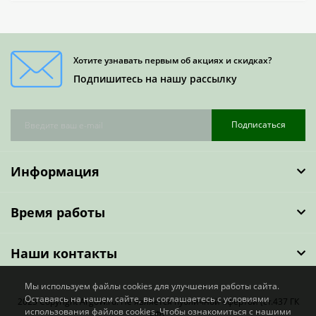
Хотите узнавать первым об акциях и скидках?
Подпишитесь на нашу рассылку
Подписаться
Информация
Время работы
Наши контакты
Мы используем файлы cookies для улучшения работы сайта.
Оставаясь на нашем сайте, вы соглашаетесь с условиями
2023 Copyright ArgoW.ru. Не является публичной офертой (ст.437 ГК
использования файлов cookies. Чтобы ознакомиться с нашими
РФ).