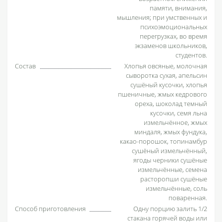
памяти, внимания,
мышления; при умственных и
психоэмоциональных
перегрузках, во время
экзаменов школьников,
студентов.
Состав
Хлопья овсяные, молочная
сыворотка сухая, апельсин
сушёный кусочки, хлопья
пшеничные, жмых кедрового
ореха, шоколад темный
кусочки, семя льна
измельчённое, жмых
миндаля, жмых фундука,
какао-порошок, топинамбур
сушёный измельчённый,
ягоды черники сушёные
измельчённые, семена
расторопши сушёные
измельчённые, соль
поваренная.
Способ приготовления
Одну порцию залить 1/2
стакана горячей воды или