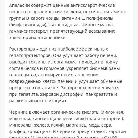
Апельсин содержит ценные антисклеротические
вещества: органические кислоты, пектины, витамины
группы В, каротиноиды, витамин С, полифенолы
(биофлавоноиды), фитонцидные эфирные масла,
гамма-ситостерол, препятствующий всасыванию
холестерина в кишечнике.
Расторопша – один из наиболее эффективных
гепатопротекторов. Она улучшает работу печени,
выводит токсины из организма, приводит в норму
состав белков и гормонов, укрепляет биомембраны
гепатоцитов, активирует восстановление
повреждённых клеток печени и улучшает обменные
процессы в организме. Расторопша рекомендуется
при гепатите, жировой дистрофии, панкреатите и
различных интоксикациях.
Черника включает органические кислоты (лимонная,
молочная, хинная, щавелевая, яблочная и янтарная);
минералы: железо, калий, марганец, медь, сера,
фосфор, хром, цинк. В чернике присутствуют: каротин
(витамин А), витамины группы В, витамины С и РР,