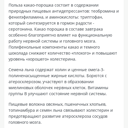
Польза какао-порошка состоит в содержании
природных пищевых антидепрессантов: теобромина и
фенилэфиламина, и аминокислоты: триптофан,
который синтезируется в гормон радости -
серотонина. Какао порошка в составе завтрака
особенно благоприятно влияет на функциональную
работу нервной системы и головного мозга.
Полифенольные компоненты какао и темного
шоколада снижают количество «плохого» и повышают
уровень «хорошего» холестерина.
Семена льна содержат холин и ценные омега-3-
полиненасыщенные жирные кислоты. Борются с
атеросклерозом, участвуют в образовании
миелиновых оболочек нервных клеток. Витамины
группы В улучшают состояние нервной системы.
Пищевые волокна овсяных, пшеничных хлопьев,
топинамбура и семян льна связывают холестерин и
предотвращают развитие атеросклероза сосудов
головного мозга.