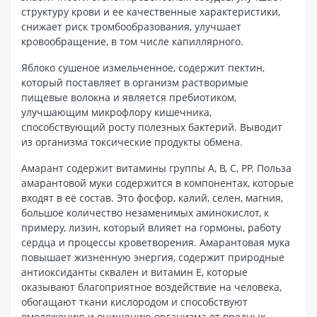
структуру крови и ее качественные характеристики,
снижает риск тромбообразования, улучшает
кровообращение, в том числе капиллярного.
Яблоко сушеное измельченное, содержит пектин,
который поставляет в организм растворимые
пищевые волокна и является пребиотиком,
улучшающим микрофлору кишечника,
способствующий росту полезных бактерий. Выводит
из организма токсические продукты обмена.
Амарант содержит витамины группы А, В, С, РР. Польза
амарантовой муки содержится в компонентах, которые
входят в её состав. Это фосфор, калий, селен, магния,
большое количество незаменимых аминокислот, к
примеру, лизин, который влияет на гормоны, работу
сердца и процессы кроветворения. Амарантовая мука
повышает жизненную энергия, содержит природные
антиоксиданты сквален и витамин Е, которые
оказывают благоприятное воздействие на человека,
обогащают ткани кислородом и способствуют
омоложению и очищению организма от вредных