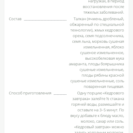
нагрузках, в период
восстановления после
тяжелых заболеваний.
Состав
Талкан (ячмень дробленый,
обжаренный по специальной
технологии), жмых кедрового
ореха, семя подсолнечника,
семя льна, морковь сушеная
измельченная, яблоко
сушеное измельченное,
высокобелковая мука
амаранта, плоды боярышника
сушеные измельченные,
плоды рябины красной
сушеные измельченные, соль
поваренная пищевая.
Способ приготовления
Одну порцию «Кедрового
завтрака» залейте ½ стакана
горячей воды, размешайте и
оставьте на 3–5 минут. По
вкусу добавьте к блюду масло,
молоко, сахар или соль.
«Кедровый завтрак» можно
залить холодным молоком,