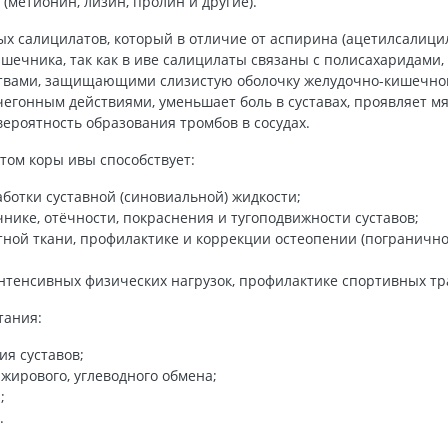
(метионин, лизин, пролин и другие).
х салицилатов, который в отличие от аспирина (ацетилсалици
шечника, так как в иве салицилаты связаны с полисахаридами
вами, защищающими слизистую оболочку желудочно-кишечного
егонным действиями, уменьшает боль в суставах, проявляет 
вероятность образования тромбов в сосудах.
том коры ивы способствует:
ботки суставной (синовиальной) жидкости;
нике, отёчности, покраснения и тугоподвижности суставов;
ой ткани, профилактике и коррекции остеопении (погранично
нтенсивных физических нагрузок, профилактике спортивных тр
тания:
я суставов;
жирового, углеводного обмена;
;
.