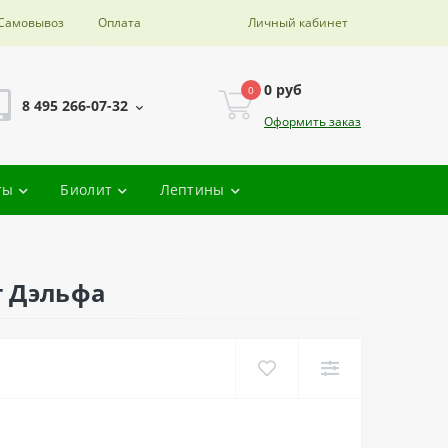
Самовывоз
Оплата
Личный кабинет
0 руб
0
8 495 266-07-32
Оформить заказ
ты
Биолит
Лептины
т Дэльфа