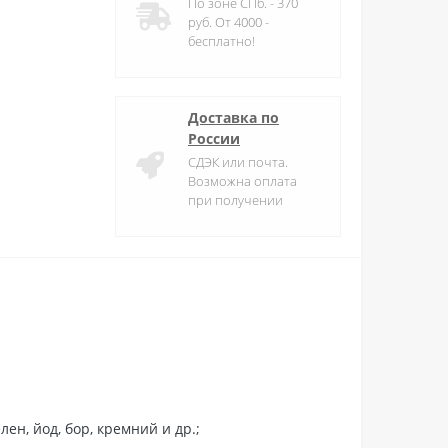
По зоне СПб. - 370
руб. От 4000 -
бесплатно!
Доставка по
России
СДЭК или почта.
Возможна оплата
при получении
ен, йод, бор, кремний и др.;