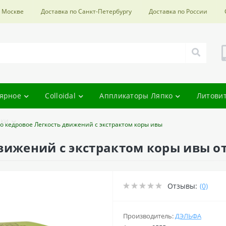
о Москве
Доставка по Санкт-Петербургу
Доставка по России
ярное
Colloidal
Аппликаторы Ляпко
Литови
ки
о кедровое Легкость движений с экстрактом коры ивы
вижений с экстрактом коры ивы о
Отзывы:
(0)
Производитель:
ДЭЛЬФА