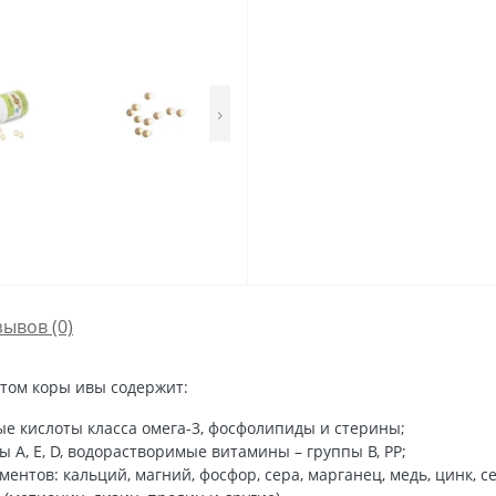
›
зывов (0)
ктом коры ивы содержит:
кислоты класса омега-3, фосфолипиды и стерины;
, Е, D, водорастворимые витамины – группы В, РР;
нтов: кальций, магний, фосфор, сера, марганец, медь, цинк, сел