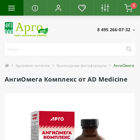
0
8 495 266-07-32
Здоровое питание
Коллоидные фитоформулы
АнгиОмега Ко
АнгиОмега Комплекс от AD Medicine