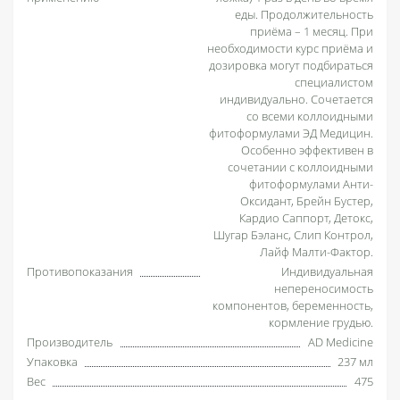
еды. Продолжительность
приёма – 1 месяц. При
необходимости курс приёма и
дозировка могут подбираться
специалистом
индивидуально. Сочетается
со всеми коллоидными
фитоформулами ЭД Медицин.
Особенно эффективен в
сочетании с коллоидными
фитоформулами Анти-
Оксидант, Брейн Бустер,
Кардио Саппорт, Детокс,
Шугар Бэланс, Слип Контрол,
Лайф Малти-Фактор.
Противопоказания
Индивидуальная
непереносимость
компонентов, беременность,
кормление грудью.
Производитель
AD Medicine
Упаковка
237 мл
Вес
475