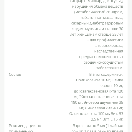
(инфаркт миокарда, инсульт);
нарушения обмена веществ
(метаболический синдром,
избыточная масса тела,
сахарный диабет); здоровым
людям: мужчинам старше 30
лет, женщинам старше 35 лет
– для профилактики
атеросклероза;
наследственная
предрасположенность к
сердечно-сосудистым
заболеваниям.
Состав
В 5 мл содержится:
Поликосанол 10 мг, Олива
европ. 10 мг,
Докозагексаеновая к-та 120
мг, Эйкозапентаеновая к-та
180 мг, Энотера двулетняя 35
мг, Линолевая к-та 40 мг,
Олеиновая к-та 100 мг, Вит. B3
2,5 мг, Вит. Е 15 мг.
Рекомендации по
Взрослым по 5 мл (1 чайная
применению
ложка) 1 раз в день во время