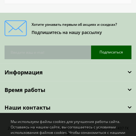
Хотите узнавать первым об акциях и скидках?
Подпишитесь на нашу рассылку
Подписаться
Информация
Время работы
Наши контакты
Мы используем файлы cookies для улучшения работы сайта.
Оставаясь на нашем сайте, вы соглашаетесь с условиями
2023 Copyright ArgoW.ru. Не является публичной офертой (ст.437 ГК
использования файлов cookies. Чтобы ознакомиться с нашими
РФ).