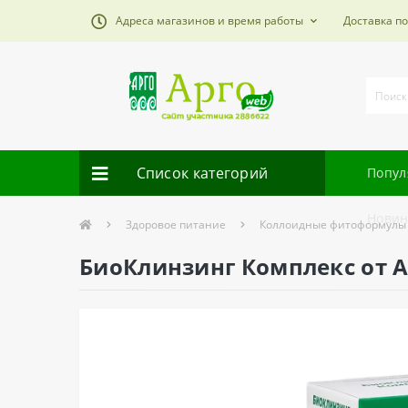
Адреса магазинов и время работы
Доставка п
Список категорий
Попул
Новин
Здоровое питание
Коллоидные фитоформулы
БиоКлинзинг Комплекс от A