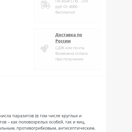
По зоне СПб. - 370
руб. От 4000 -
бесплатно!
Доставка по
России
СДЭК или почта.
Возможна оплата
при получении
сла паразитов (в том числе круглых и
в – как половозрелых особей, так и яиц.
альным, противогрибковым, антисептическим,