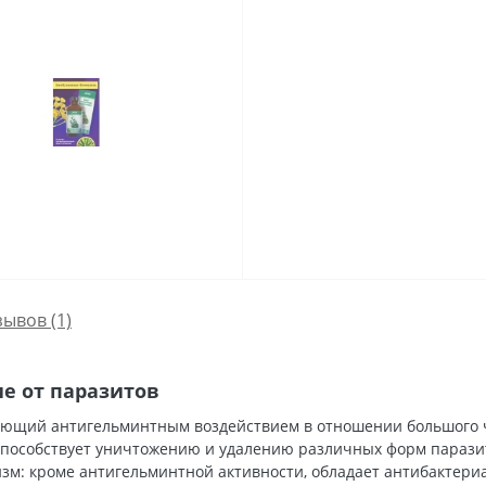
зывов (1)
е от паразитов
ающий антигельминтным воздействием в отношении большого чи
способствует уничтожению и удалению различных форм паразито
изм: кроме антигельминтной активности, обладает антибактери