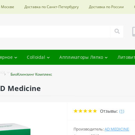
о Москве
Доставка по Санкт-Петербургу
Доставка по России
ярное
Colloidal
Аппликаторы Ляпко
Литови
ки
БиоКлинзинг Комплекс
D Medicine
Отзывы:
(1)
Производитель:
AD MEDICINE