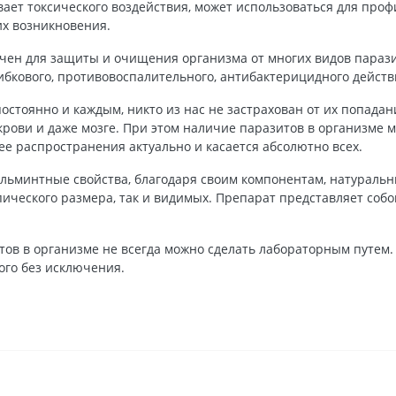
ет токсического воздействия, может использоваться для проф
их возникновения.
чен для защиты и очищения организма от многих видов параз
ибкового, противовоспалительного, антибактерицидного действ
стоянно и каждым, никто из нас не застрахован от их попадан
 крови и даже мозге. При этом наличие паразитов в организме 
ее распространения актуально и касается абсолютно всех.
льминтные свойства, благодаря своим компонентам, натураль
пического размера, так и видимых. Препарат представляет соб
ов в организме не всегда можно сделать лабораторным путем.
ого без исключения.