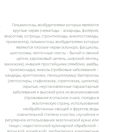
Гельминтозы, возбудителями которых являются
круглые черви (нематоды – аскариды, филярия,
власоглав, острицы, стронгилоиды, анкилостомиды,
трихинелла); гельминтозы, возбудителями которых
являются плоские черви (клонорх, фасциолы,
шистосомы; ленточные глисты – бычий и свиной
цепни, карликовый цепень, широкий лентец,
эхинококк); инвазия простейшими (лямблии, амёбы,
трихомонады); микозы (грибковые заболевания –
кандиды, криптококки, пенициллиумы); бактериозы
(лептоспиры, стафилококк, стрептококк, шигелла);
скрытые, неустановленные паразитарные
заболевания и высокий риск их возникновения
(проживание в опасном очаге, поездка в
экзотическую страну, использование
необработанных овощей и фруктов, воды
сомнительной степени очистки, случайное и
регулярное использование экзотической кухни или
пищи с недостаточной кулинарной обработкой –
японской, корейской); дисбактериоз; комплексные