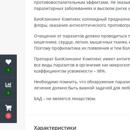
противовоспалительным эффектами. Не оказыва
паразитарных заболеваниях и высоком риске 
БиоКлинзинг Комплекс коллоидный предназна
флоры, оказания антисептического, противогр
Очищение от паразитов должно проводиться по
кишечнике, сердце, легких, мышечных тканях,
Поэтому профилактика их появления и тем бол
Препарат БиоКлинзинг Комплекс имеет антиге
все виды паразитов в организме как микроско
0
коэффициентом усвояемости – 98%.
Необходимо помнить, что обнаружение паразит
лечение должно быть важной задачей для люб
0
БАД – не является лекарством.
0
Характеристики