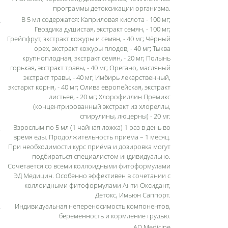
программы детоксикации организма.
В 5 мл содержатся: Каприловая кислота - 100 мг;
Гвоздика душистая, экстракт семян, - 100 мг;
Грейпфрут, экстракт кожуры и семян, - 40 мг; Чёрный
орех, экстракт кожуры плодов, - 40 мг; Тыква
крупноплодная, экстракт семян, - 20 мг; Полынь
горькая, экстракт травы, - 40 мг; Орегано, масляный
экстракт травы, - 40 мг; Имбирь лекарственный,
экстаркт корня, - 40 мг; Олива европейская, экстракт
листьев, - 20 мг; Хлорофиллин Премикс
(концентрированный экстракт из хлореллы,
спирулины, люцерны) - 20 мг.
Взрослым по 5 мл (1 чайная ложка) 1 раз в день во
время еды. Продолжительность приёма – 1 месяц.
При необходимости курс приёма и дозировка могут
подбираться специалистом индивидуально.
Сочетается со всеми коллоидными фитоформулами
ЭД Медицин. Особенно эффективен в сочетании с
коллоидными фитоформулами Анти-Оксидант,
Детокс, Имьюн Саппорт.
Индивидуальная непереносимость компонентов,
беременность и кормление грудью.
AD Medicine