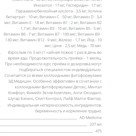
Инозитол - 17 мг; Гесперидин - 17 мг;
Парааминобензойная кислота - 3,5 мг; Холина
битартрат - 10 мг; Витамин С - 50 мг; Витамин D - 3,4
мкг; Витамин E - 18 мг; Витамин B1 - 2 мг; Витамин B2
- 1,7 мг; Витамин B3 - 10 мг; Витамин B5 - 5 мг;
Витамин B6 - 7 мг; Витамин B7 - 100 мкг; Витамин B9 -
130 мкг; Витамин B12 - 9 мкг; Железо - 1,7 мг; Йод - 10
мкг; Цинк - 2,5 мг; Медь - 70 мкг.
Взрослым по 5 мл (1 чайная ложка) 1 раз в день во
время еды. Продолжительность приёма – 1 месяц.
При необходимости курс приёма и дозировка могут
подбираться специалистом индивидуально.
Сочетается со всеми коллоидными фитоформулами
ЭД Медицин. Особенно эффективен в сочетании с
коллоидными фитоформулами Детокс, Ментал
Комфорт, Фимейл Эктив Комплекс, Анти-Оксидант,
Шугар Бэланс, Слип Контрол, Лайф Малти-Фактор.
Индивидуальная непереносимость ингредиентов,
беременность и кормление грудью.
AD Medicine
237 мл
475