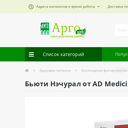
Адреса магазинов и время работы
Доставка п
Список категорий
Попул
Новин
Здоровое питание
Коллоидные фитоформулы
Бьюти Нэчурал от AD Medic