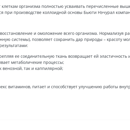
ет клеткам организма полностью усваивать перечисленные выш
ся при производстве коллоидной основы Бьюти Нэчурал компа
восстановление и омоложение всего организма. Нормализуя ра
инную системы), позволяет сохранить дар природы – красоту мо
результатами:
крепляя ее соединительную ткань возвращает ей эластичность и
ивает метаболичекие процессы;
 венозной, так и каппилярной;
екс витаминов, питает и способствует улучшению работы внутре