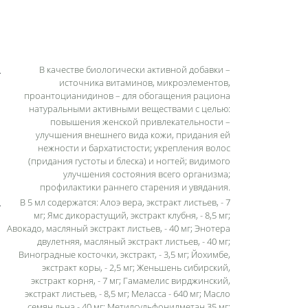
В качестве биологически активной добавки –
источника витаминов, микроэлементов,
проантоцианидинов – для обогащения рациона
натуральными активными веществами с целью:
повышения женской привлекательности –
улучшения внешнего вида кожи, придания ей
нежности и бархатистости; укрепления волос
(придания густоты и блеска) и ногтей; видимого
улучшения состояния всего организма;
профилактики раннего старения и увядания.
В 5 мл содержатся: Алоэ вера, экстракт листьев, - 7
мг; Ямс дикорастущий, экстракт клубня, - 8,5 мг;
Авокадо, масляный экстракт листьев, - 40 мг; Энотера
двулетняя, масляный экстракт листьев, - 40 мг;
Виноградные косточки, экстракт, - 3,5 мг; Йохимбе,
экстракт коры, - 2,5 мг; Женьшень сибирский,
экстракт корня, - 7 мг; Гамамелис вирджинский,
экстракт листьев, - 8,5 мг; Меласса - 640 мг; Масло
семян льна - 40 мг; Метилсульфонилметан 35 мг;