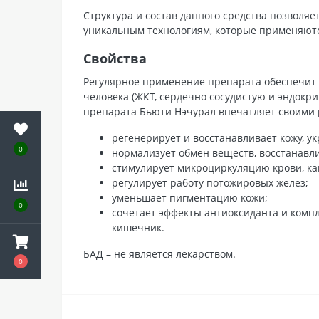
Структура и состав данного средства позволя
уникальным технологиям, которые применяют
Свойства
Регулярное применение препарата обеспечит 
человека (ЖКТ, сердечно сосудистую и эндокр
препарата Бьюти Нэчурал впечатляет своими 
регенерирует и восстанавливает кожу, у
0
нормализует обмен веществ, восстанавл
стимулирует микроциркуляцию крови, как
регулирует работу потожировых желез;
уменьшает пигментацию кожи;
0
сочетает эффекты антиоксиданта и компл
кишечник.
БАД – не является лекарством.
0