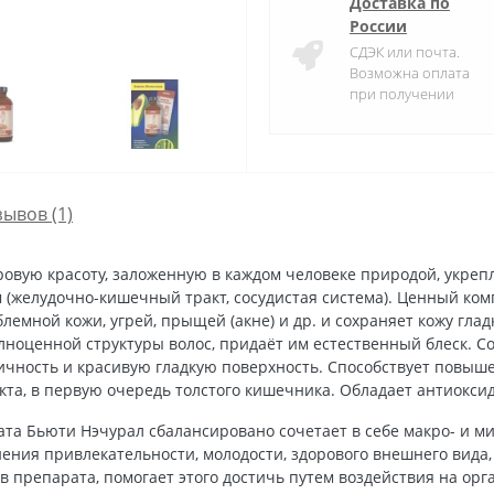
Доставка по
России
СДЭК или почта.
Возможна оплата
при получении
зывов (1)
овую красоту, заложенную в каждом человеке природой, укреп
м (желудочно-кишечный тракт, сосудистая система). Ценный ко
емной кожи, угрей, прыщей (акне) и др. и сохраняет кожу глад
лноценной структуры волос, придаёт им естественный блеск. 
стичность и красивую гладкую поверхность. Способствует повы
кта, в первую очередь толстого кишечника. Обладает антиокси
та Бьюти Нэчурал сбалансировано сочетает в себе макро- и м
ения привлекательности, молодости, здорового внешнего вида, 
в препарата, помогает этого достичь путем воздействия на ор