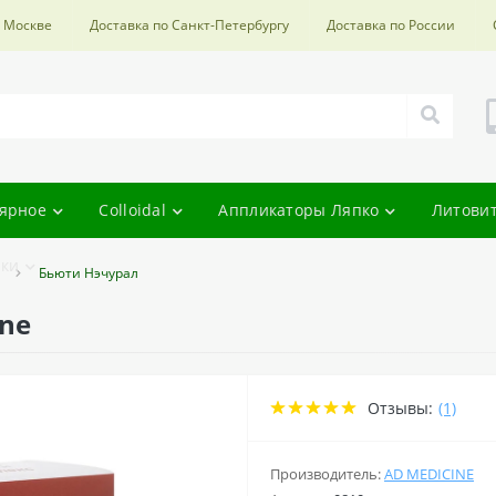
о Москве
Доставка по Санкт-Петербургу
Доставка по России
ярное
Colloidal
Аппликаторы Ляпко
Литови
ки
Бьюти Нэчурал
ine
Отзывы:
(1)
Производитель:
AD MEDICINE