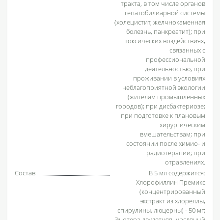
тракта, в том числе органов
гепатобилиарной системы
(холецистит, желчнокаменная
болезнь, панкреатит); при
токсических воздействиях,
связанных с
профессиональной
деятельностью, при
проживании в условиях
неблагоприятной экологии
(жителям промышленных
городов); при дисбактериозе;
при подготовке к плановым
хирургическим
вмешательствам; при
состоянии после химио- и
радиотерапии; при
отравлениях.
Состав
В 5 мл содержится:
Хлорофиллин Премикс
(концентрированный
экстракт из хлореллы,
спирулины, люцерны) - 50 мг;
Энотера двулетняя, масляный