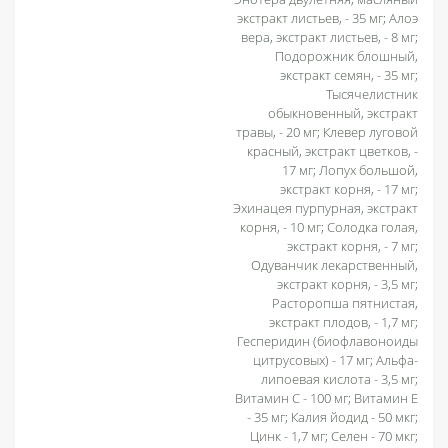
экстракт листьев, - 35 мг; Алоэ
вера, экстракт листьев, - 8 мг;
Подорожник блошный,
экстракт семян, - 35 мг;
Тысячелистник
обыкновенный, экстракт
травы, - 20 мг; Клевер луговой
красный, экстракт цветков, -
17 мг; Лопух большой,
экстракт корня, - 17 мг;
Эхинацея пурпурная, экстракт
корня, - 10 мг; Солодка голая,
экстракт корня, - 7 мг;
Одуванчик лекарственный,
экстракт корня, - 3,5 мг;
Расторопша пятнистая,
экстракт плодов, - 1,7 мг;
Гесперидин (биофлавоноиды
цитрусовых) - 17 мг; Альфа-
липоевая кислота - 3,5 мг;
Витамин С - 100 мг; Витамин Е
- 35 мг; Калия йодид - 50 мкг;
Цинк - 1,7 мг; Селен - 70 мкг;