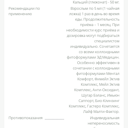
Кальций (глюконат) - 50 мг.
Рекомендации по
Взрослым по 5 мл (1 чайная
применению
ложка) 1 раз в день во время
еды. Продолжительность
приёма – 1 месяц. При
необходимости курс приёма и
дозировка могут подбираться
специалистом
индивидуально. Сочетается
со всеми коллоидными
фитоформулами ЭД Медицин.
Особенно эффективен в
сочетании с коллоидными
фитоформулами Ментал
Комфорт, Фимейл Эктив
Комплекс, Мейл Эктив
Комплекс, Анти-Оксидант,
Шугар Бэланс, Имьюн
Саппорт, Био-Клинзинг
Комплекс, Гастеро Комплекс,
Лайф Малти-Фактор.
Противопоказания
Индивидуальная
непереносимость