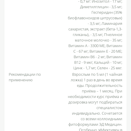
- 0,7 мг: Инозитол - 17 мг;
Диметилглицин - 3,5 мг;
Гесперидин (35%
биофлавоноидов цитрусовых)
- 3,5 мг; Ламинария
сахаристая, экстракт (бета-1,3-
гликаны), - 3,5 мг; Пчелиное
маточное молочко - 35 мг;
Витамин A - 3300 МЕ; Витамин
С - 67 мг; Витамин E - 20 МЕ;
Витамин B6 - 2 мг; Витамин
B12 - 9 мкг; Кальций - 10 мг;
Цинк - 1,7 мг; Селен - 25 мкг.
Рекомендации по
Взрослым по 5 мл (1 чайная
применению
ложка) 1 раз в день во время
еды. Продолжительность
приёма – 1 месяц. При
необходимости курс приёма и
дозировка могут подбираться
специалистом
индивидуально. Сочетается
со всеми коллоидными
фитоформулами ЭД Медицин.
Особенно эффективен в