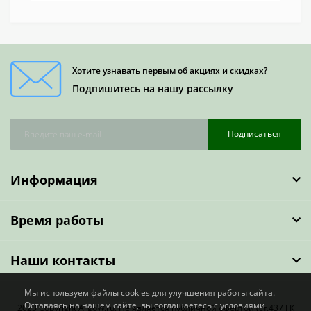
Хотите узнавать первым об акциях и скидках?
Подпишитесь на нашу рассылку
Подписаться
Информация
Время работы
Наши контакты
Мы используем файлы cookies для улучшения работы сайта.
Оставаясь на нашем сайте, вы соглашаетесь с условиями
2023 Copyright ArgoW.ru. Не является публичной офертой (ст.437 ГК