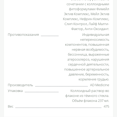
сочетании с коллоидными
фитоформулами Фимейл
Эктив Комплекс, Мейл Эктив
Комплекс, Нефрин Комплекс,
Слип Контрол, Лайф Малти-
Фактор, Анти-Оксидант.
Противопоказания
Индивидуальная
непереносимость
компонентов, повышенная
нервная возбудимость,
бессонница, выраженные
атеросклероз, нарушения
сердечной деятельности,
повышенное артериальное
давление, беременность,
кормление грудью.
Производитель
AD Medicine
Упаковка
Коллоидный раствор во
флаконе из тёмного стекла.
Объём флакона 237 мл.
Вес
475