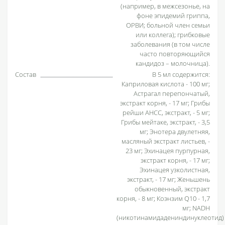
(например, в межсезонье, на
фоне эпидемий гриппа,
ОРВИ; больной член семьи
или коллега); грибковые
заболевания (в том числе
часто повторяющийся
кандидоз – молочница).
Состав
В 5 мл содержится:
Каприловая кислота - 100 мг;
Астрагал перепончатый,
экстракт корня, - 17 мг; Грибы
рейши АНСС, экстракт, - 5 мг;
Грибы мейтаке, экстракт, - 3,5
мг; Энотера двулетняя,
масляный экстракт листьев, -
23 мг; Эхинацея пурпурная,
экстракт корня, - 17 мг;
Эхинацея узколистная,
экстракт, - 17 мг; Женьшень
обыкновенный, экстракт
корня, - 8 мг; Коэнзим Q10 - 1,7
мг; NADH
(никотинамидадениндинуклеотид)