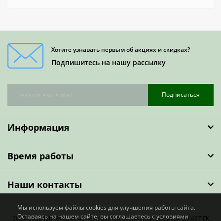
Хотите узнавать первым об акциях и скидках?
Подпишитесь на нашу рассылку
Подписаться
Информация
Время работы
Наши контакты
Мы используем файлы cookies для улучшения работы сайта.
Оставаясь на нашем сайте, вы соглашаетесь с условиями
2023 Copyright ArgoW.ru. Не является публичной офертой (ст.437 ГК