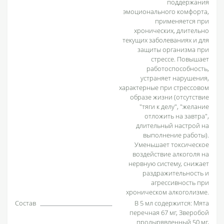
поддержания
эмоционального комфорта,
применяется при
хронических, длительно
текущих заболеваниях и для
защиты организма при
стрессе. Повышает
работоспособность,
устраняет нарушения,
характерные при стрессовом
образе жизни (отсутствие
"тяги к делу", "желание
отложить на завтра",
длительный настрой на
выполнение работы).
Уменьшает токсическое
воздействие алкоголя на
нервную систему, снижает
раздражительность и
агрессивность при
хроническом алкоголизме.
Состав
В 5 мл содержится: Мята
перечная 67 мг, Зверобой
продырявленный 50 мг,