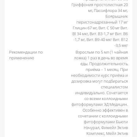
Гриффония простолистная 20
мг, Пассифлора 34 мг,
Боярышник
перистонадрезанный 17 мг
Глицин 67 мг, Вит. С 50 мг Вит.
Bl 34 мкг, Вит. B3-1,7 мг Вит. B6
-1,7 мг, Вит. B9-40 мкг Вит. В12
-3,5 мкг
Рекомендации по
Взрослым по 5 мл (1 чайная
применению
ложка) 1 раз в день во время
еды. Продолжительность
приёма – 1 месяц. При
необходимости курс приёма и
дозировка могут подбираться
специалистом
индивидуально. Сочетается
со всеми коллоидными
фитоформулами ЭД Медицин.
Особенно эффективен в
сочетании с коллоидными
фитоформулами Бьюти
Нэчурал, Фимейл Эктив
Комплекс, Мейл Эктив