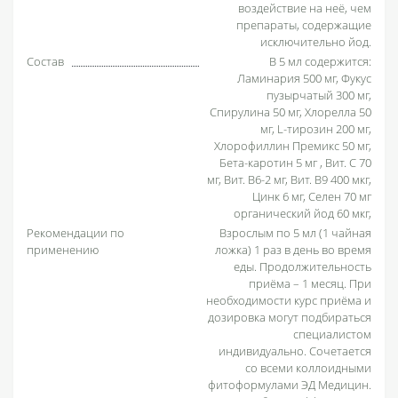
воздействие на неё, чем
препараты, содержащие
исключительно йод.
Состав
В 5 мл содержится:
Ламинария 500 мг, Фукус
пузырчатый 300 мг,
Спирулина 50 мг, Хлорелла 50
мг, L-тирозин 200 мг,
Хлорофиллин Премикс 50 мг,
Бета-каротин 5 мг , Вит. С 70
мг, Вит. B6-2 мг, Вит. B9 400 мкг,
Цинк 6 мг, Селен 70 мг
органический йод 60 мкг,
Рекомендации по
Взрослым по 5 мл (1 чайная
применению
ложка) 1 раз в день во время
еды. Продолжительность
приёма – 1 месяц. При
необходимости курс приёма и
дозировка могут подбираться
специалистом
индивидуально. Сочетается
со всеми коллоидными
фитоформулами ЭД Медицин.