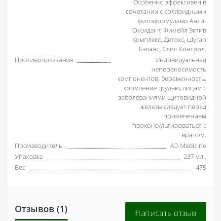
Особенно эффективен в
сочетании с коллоидными
фитоформулами Анти-
Оксидант, Фимейл Эктив
Комплекс, Детокс, Шугар
Бэланс, Слип Контрол.
Противопоказания
Индивидуальная
непереносимость
компонентов, беременность,
кормление грудью, лицам с
заболеваниями щитовидной
железы следует перед
применением
проконсультироваться с
врачом.
Производитель
AD Medicine
Упаковка
237 мл .
Вес
475
Отзывов (1)
Написать отзыв