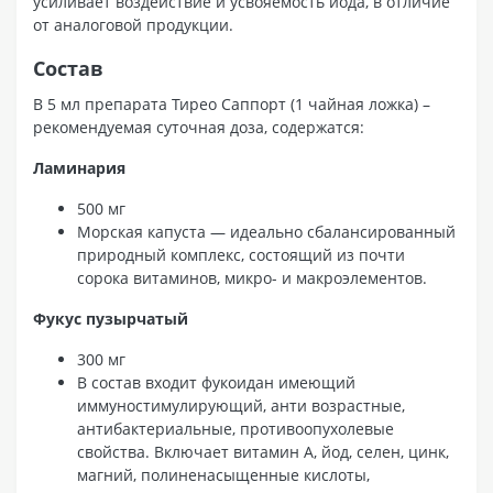
усиливает воздействие и усвояемость йода, в отличие
от аналоговой продукции.
Состав
В 5 мл препарата Тирео Саппорт (1 чайная ложка) –
рекомендуемая суточная доза, содержатся:
Ламинария
500 мг
Морская капуста — идеально сбалансированный
природный комплекс, состоящий из почти
сорока витаминов, микро- и макроэлементов.
Фукус пузырчатый
300 мг
В состав входит фукоидан имеющий
иммуностимулирующий, анти возрастные,
антибактериальные, противоопухолевые
свойства. Включает витамин А, йод, селен, цинк,
магний, полиненасыщенные кислоты,