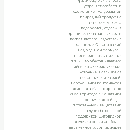
физическую активность,
устраняет слабость и
недомогание). Натуральный
природный продукт на
основе комплекса
водорослей, содержит
органически связанный йод и
восполняет его недостаток в
организме. Органический
йод в данной формуле –
просто один из элементов
пищи, что обеспечивает его
лёгкое и физиологическое
усвоение, в отличие от
неорганических солей.
Соотношение компонентов
комплекса сбалансировано
самой природой. Сочетание
органического йода с
питательными веществами
служит безопасной
поддержкой щитовидной
железе и оказывает более
выраженное корригирующее