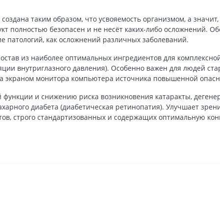
оздана таким образом, что усвояемость организмом, а значит,
укт полностью безопасен и не несёт каких-либо осложнений. О
е патологий, как осложнений различных заболеваний.
став из наиболее оптимальных ингредиентов для комплексной п
яции внутриглазного давления). Особенно важен для людей стар
а экраном монитора компьютера источника повышенной опасно
 функции и снижению риска возникновения катаракты, дегене
ахарного диабета (диабетическая ретинопатия). Улучшает зрен
тов, строго стандартизованных и содержащих оптимальную ко