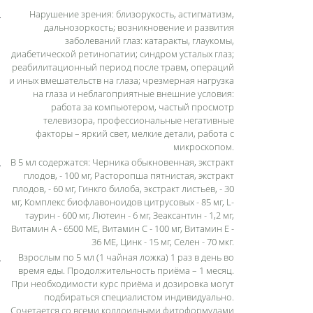
Нарушение зрения: близорукость, астигматизм,
дальнозоркость; возникновение и развития
заболеваний глаз: катаракты, глаукомы,
диабетической ретинопатии; синдром усталых глаз;
реабилитационный период после травм, операций
и иных вмешательств на глаза; чрезмерная нагрузка
на глаза и неблагоприятные внешние условия:
работа за компьютером, частый просмотр
телевизора, профессиональные негативные
факторы – яркий свет, мелкие детали, работа с
микроскопом.
В 5 мл содержатся: Черника обыкновенная, экстракт
плодов, - 100 мг, Расторопша пятнистая, экстракт
плодов, - 60 мг, Гинкго билоба, экстракт листьев, - 30
мг, Комплекс биофлавоноидов цитрусовых - 85 мг, L-
таурин - 600 мг, Лютеин - 6 мг, Зеаксантин - 1,2 мг,
Витамин A - 6500 МЕ, Витамин С - 100 мг, Витамин E -
36 МЕ, Цинк - 15 мг, Селен - 70 мкг.
Взрослым по 5 мл (1 чайная ложка) 1 раз в день во
время еды. Продолжительность приёма – 1 месяц.
При необходимости курс приёма и дозировка могут
подбираться специалистом индивидуально.
Сочетается со всеми коллоидными фитоформулами