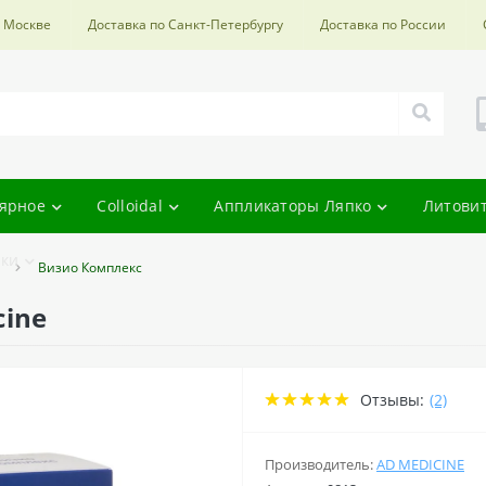
о Москве
Доставка по Санкт-Петербургу
Доставка по России
ярное
Colloidal
Аппликаторы Ляпко
Литови
ки
Визио Комплекс
cine
Отзывы:
(2)
Производитель:
AD MEDICINE