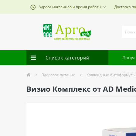
Адреса магазинов и время работы
Доставка п
Список категорий
Попул
Новин
Здоровое питание
Коллоидные фитоформулы
Визио Комплекс от AD Medi