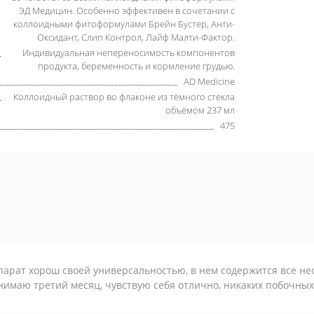
ЭД Медицин. Особенно эффективен в сочетании с
коллоидными фитоформулами Брейн Бустер, Анти-
Оксидант, Слип Контрол, Лайф Малти-Фактор.
Индивидуальная непереносимость компонентов
продукта, беременность и кормление грудью.
AD Medicine
Коллоидный раствор во флаконе из тёмного стекла
объёмом 237 мл
475
арат хорош своей универсальностью, в нем содержится все не
имаю третий месяц, чувствую себя отлично, никаких побочных